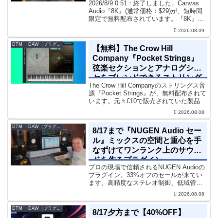
2026/8/9 0:51：終了しました。Canvas
Audio『8K』(通常価格：$29)が、短時間
限定で無料配布されています。『8K』
は、手軽に高域の存在感とアナログ的な
2026.08.09
質感をミックスに加えることができる
「8kHz」に特化したコンソー...
DTM ・DAW（プラグイン、シンセなど）のセール情報
【無料】The Crow Hill
Company『Pocket Strings』
弦楽セクションとアナログシン
セをブレンドできるストリング
The Crow Hill Companyのストリングス音
ス音源プラグイン
源『Pocket Strings』が、無料配布されて
います。元々£10で販売されていた製品で
す。『Pocket Strings』についてPocket
2026.08.08
Stringsは、生の弦楽セクシ...
DTM ・DAW（プラグイン、シンセなど）のセール情報
8/17まで『NUGEN Audio セー
ル』ミックスの空間と重心を手
なずけてワンランク上のサウン
ドを作るプラグイン
プロの現場で信頼されるNUGEN Audioの
プラグイン。33%オフのセールが来てい
ます。高精度なステレオ制御、低域管
理、リバーブツールが揃っています。モ
2026.08.08
ノラル再生でも崩さずにミックス全体の
立体感と明瞭さを改善させることができ
DTM ・DAW（プラグイン、シンセなど）のセール情報
8/17夕方まで【40%OFF】
ます。現在、全...