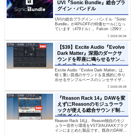
UVI『Sonic Bundle』総合プラ
グイン・バンドル
UVIの総合プラグイン・バンドル『Sonic
Bundle』が40%OFFの特価セールになっ
ています（479ドル）。Falcon（299ド
ル）も入っています。UVI Sonic Bundle
2026.08.08
Sale - 40% OFF＊セール終了予定日：...
DTM ・DAW（プラグイン、シンセなど）のセール情報
【$39】Excite Audio『Evolve
Dark Matter』深淵のダークサ
ウンドを即座に鳴らせるサンプ
ルベース・シンセ
Excite Audio『Evolve Dark Matter』は、
暗く重い質感のサウンドを直感的に作り
出せるサンプルベースのシンセサイザー
です。ダークD&Bやアトモスフェリッ
2026.08.08
ク・テクノ、シネマティック作品に適し
た暗色系ハイブリッド音源です...
DTM ・DAW（プラグイン、シンセなど）のセール情報
『Reason Rack 14』DAWを変
えずにReasonのモジュラーラ
ックが使える総合サウンド制作
プラグイン
Reason Rack 14は、Reason独自のモジ
ュラー音作り環境をVST3/AU/AAXプラグ
インにまとめた製品です。既存のDAWを