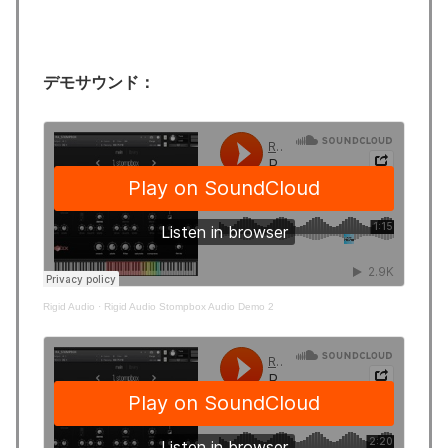
デモサウンド：
Rigid Audio
·
Rigid Audio Stompbox Audio Demo 2