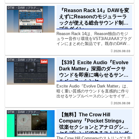
Sale - 40% OFF＊セール終了予定日：...
DTM ・DAW（プラグイン、シンセなど）のセール情報
『Reason Rack 14』DAWを変
えずにReasonのモジュラーラ
ックが使える総合サウンド制作
プラグイン
Reason Rack 14は、Reason独自のモジ
ュラー音作り環境をVST3/AU/AAXプラグ
インにまとめた製品です。既存のDAWを
乗り換えることなく、68種類のシンセや
2026.08.03
エフェクト、CV配線をそのままトラック
に追加できます。通常199...
DTM ・DAW（プラグイン、シンセなど）のセール情報
【$39】Excite Audio『Evolve
Dark Matter』深淵のダークサ
ウンドを即座に鳴らせるサンプ
ルベース・シンセ
Excite Audio『Evolve Dark Matter』は、
暗く重い質感のサウンドを直感的に作り
出せるサンプルベースのシンセサイザー
です。ダークD&Bやアトモスフェリッ
2026.08.08
ク・テクノ、シネマティック作品に適し
た暗色系ハイブリッド音源です...
DTM ・DAW（プラグイン、シンセなど）のセール情報
【無料】The Crow Hill
Company『Pocket Strings』
弦楽セクションとアナログシン
セをブレンドできるストリング
The Crow Hill Companyのストリングス音