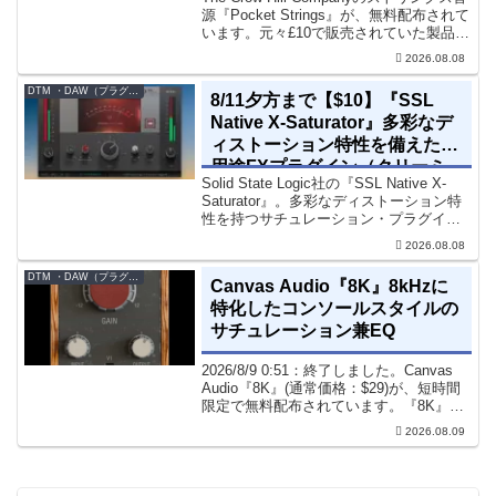
ス音源プラグイン
源『Pocket Strings』が、無料配布されて
います。元々£10で販売されていた製品で
す。『Pocket Strings』についてPocket
2026.08.08
Stringsは、生の弦楽セクシ...
DTM ・DAW（プラグイン、シンセなど）のセール情報
8/11夕方まで【$10】『SSL
Native X-Saturator』多彩なデ
ィストーション特性を備えた多
用途FXプラグイン（クリーミ
Solid State Logic社の『SSL Native X-
ィ＆ウォームなサウンド）
Saturator』。多彩なディストーション特
性を持つサチュレーション・プラグイン
です。音楽制作者、エンジニアの間でも
2026.08.08
評価の高い製品です。競合するサチュレ
ーション系の製品では...
DTM ・DAW（プラグイン、シンセなど）のセール情報
Canvas Audio『8K』8kHzに
特化したコンソールスタイルの
サチュレーション兼EQ
2026/8/9 0:51：終了しました。Canvas
Audio『8K』(通常価格：$29)が、短時間
限定で無料配布されています。『8K』
は、手軽に高域の存在感とアナログ的な
2026.08.09
質感をミックスに加えることができる
「8kHz」に特化したコンソー...