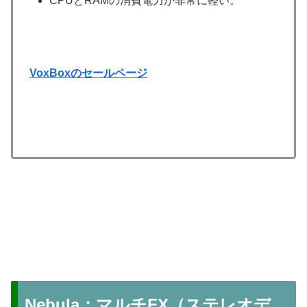
CPUとRAMの消費電力が非常に軽い。
VoxBoxのセールページ
Nebula：マルチFX（ステレオデ