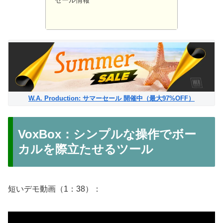
W.A. Production: サマーセール 開催中（最大97%OFF）
VoxBox：シンプルな操作でボー
カルを際立たせるツール
短いデモ動画（1：38）：