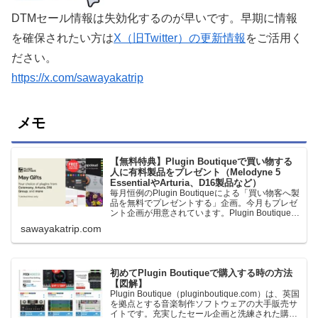
DTMセール情報は失効化するのが早いです。早期に情報
を確保されたい方は
X（旧Twitter）の更新情報
をご活用く
ださい。
https://x.com/sawayakatrip
メモ
【無料特典】Plugin Boutiqueで買い物する
人に有料製品をプレゼント（Melodyne 5
EssentialやArturia、D16製品など）
毎月恒例のPlugin Boutiqueによる「買い物客へ製
品を無料でプレゼントする」企画。今月もプレゼ
ント企画が用意されています。Plugin Boutiqueで
一定額以上のお金を出して何かを購入すれば、以
sawayakatrip.com
下に紹介するプレゼントを無料で貰うことができ
ます。＊無料配布終了予定日：日本時間：
6/1（月…
初めてPlugin Boutiqueで購入する時の方法
【図解】
Plugin Boutique（pluginboutique.com）は、英国
を拠点とする音楽制作ソフトウェアの大手販売サ
イトです。充実したセール企画と洗練された購入