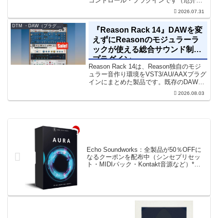
コントロール・プラグインです（厄介な
位相の問題を修正するための直感的なツ
2026.07.31
ールです）。特定の周波数で位相をシフ
トさせるオールパスフィルターで...
DTM ・DAW（プラグイン、シンセなど）のセール情報
『Reason Rack 14』DAWを変
えずにReasonのモジュラーラ
ックが使える総合サウンド制作
プラグイン
Reason Rack 14は、Reason独自のモジ
ュラー音作り環境をVST3/AU/AAXプラグ
インにまとめた製品です。既存のDAWを
乗り換えることなく、68種類のシンセや
2026.08.03
エフェクト、CV配線をそのままトラック
に追加できます。通常199...
Echo Soundworks：全製品が50％OFFに
なるクーポンを配布中（シンセプリセッ
ト・MIDIパック・Kontakt音源など）*サ
ンプルパックの『AURA』は無料