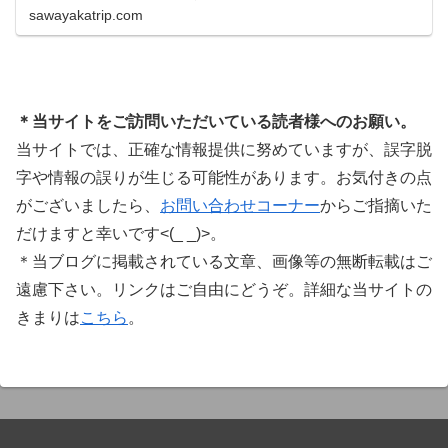
システムで、世界中のミュージシャンに利用され
sawayakatrip.com
ています。Plugin Boutiqueのメインページ購入前
に知っておきたいこと価格表示に…
＊当サイトをご訪問いただいている読者様へのお願い。
当サイトでは、正確な情報提供に努めていますが、誤字脱
字や情報の誤りが生じる可能性があります。お気付きの点
がございましたら、
お問い合わせコーナー
からご指摘いた
だけますと幸いです<(_ _)>。
＊当ブログに掲載されている文章、画像等の無断転載はご
遠慮下さい。リンクはご自由にどうぞ。詳細な当サイトの
きまりは
こちら
。