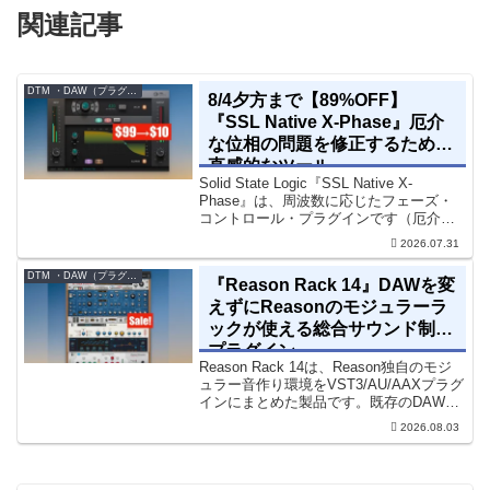
関連記事
DTM ・DAW（プラグイン、シンセなど）のセール情報
8/4夕方まで【89%OFF】
『SSL Native X-Phase』厄介
な位相の問題を修正するための
直感的なツール
Solid State Logic『SSL Native X-
Phase』は、周波数に応じたフェーズ・
コントロール・プラグインです（厄介な
位相の問題を修正するための直感的なツ
2026.07.31
ールです）。特定の周波数で位相をシフ
トさせるオールパスフィルターで...
DTM ・DAW（プラグイン、シンセなど）のセール情報
『Reason Rack 14』DAWを変
えずにReasonのモジュラーラ
ックが使える総合サウンド制作
プラグイン
Reason Rack 14は、Reason独自のモジ
ュラー音作り環境をVST3/AU/AAXプラグ
インにまとめた製品です。既存のDAWを
乗り換えることなく、68種類のシンセや
2026.08.03
エフェクト、CV配線をそのままトラック
に追加できます。通常199...