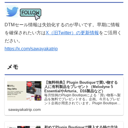
DTMセール情報は失効化するのが早いです。早期に情報
を確保されたい方は
X（旧Twitter）の更新情報
をご活用く
ださい。
https://x.com/sawayakatrip
メモ
【無料特典】Plugin Boutiqueで買い物する
人に有料製品をプレゼント（Melodyne 5
EssentialやArturia、D16製品など）
毎月恒例のPlugin Boutiqueによる「買い物客へ製
品を無料でプレゼントする」企画。今月もプレゼ
ント企画が用意されています。Plugin Boutiqueで
一定額以上のお金を出して何かを購入すれば、以
sawayakatrip.com
下に紹介するプレゼントを無料で貰うことができ
ます。＊無料配布終了予定日：日本時間：
6/1（月…
初めてPlugin Boutiqueで購入する時の方法