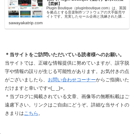
【図解】
Plugin Boutique（pluginboutique.com）は、英国
を拠点とする音楽制作ソフトウェアの大手販売サ
イトです。充実したセール企画と洗練された購入
システムで、世界中のミュージシャンに利用され
sawayakatrip.com
ています。Plugin Boutiqueのメインページ購入前
に知っておきたいこと価格表示に…
＊当サイトをご訪問いただいている読者様へのお願い。
当サイトでは、正確な情報提供に努めていますが、誤字脱
字や情報の誤りが生じる可能性があります。お気付きの点
がございましたら、
お問い合わせコーナー
からご指摘いた
だけますと幸いです<(_ _)>。
＊当ブログに掲載されている文章、画像等の無断転載はご
遠慮下さい。リンクはご自由にどうぞ。詳細な当サイトの
きまりは
こちら
。