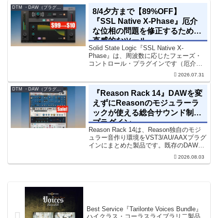
DTM ・DAW（プラグイン、シンセなど）のセール情報
8/4夕方まで【89%OFF】
『SSL Native X-Phase』厄介
な位相の問題を修正するための
直感的なツール
Solid State Logic『SSL Native X-
Phase』は、周波数に応じたフェーズ・
コントロール・プラグインです（厄介な
位相の問題を修正するための直感的なツ
2026.07.31
ールです）。特定の周波数で位相をシフ
トさせるオールパスフィルターで...
DTM ・DAW（プラグイン、シンセなど）のセール情報
『Reason Rack 14』DAWを変
えずにReasonのモジュラーラ
ックが使える総合サウンド制作
プラグイン
Reason Rack 14は、Reason独自のモジ
ュラー音作り環境をVST3/AU/AAXプラグ
インにまとめた製品です。既存のDAWを
乗り換えることなく、68種類のシンセや
2026.08.03
エフェクト、CV配線をそのままトラック
に追加できます。通常199...
Best Service『Tarilonte Voices Bundle』
ハイクラス・コーラスライブラリ二製品