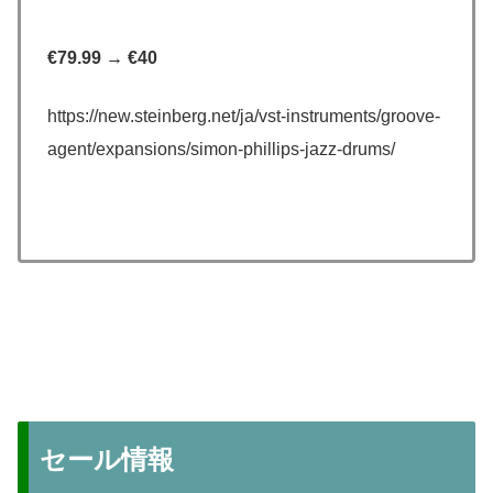
€79.99 → €40
https://new.steinberg.net/ja/vst-instruments/groove-
agent/expansions/simon-phillips-jazz-drums/
セール情報