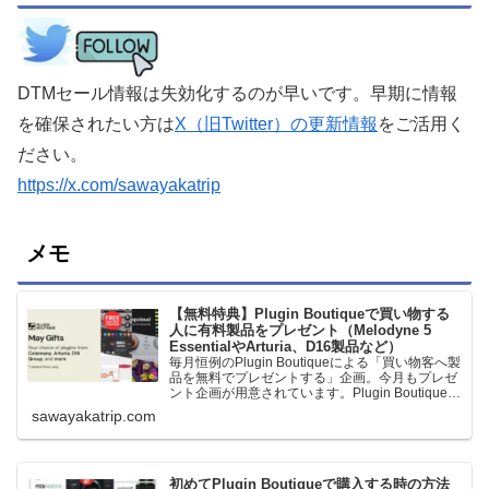
DTMセール情報は失効化するのが早いです。早期に情報
を確保されたい方は
X（旧Twitter）の更新情報
をご活用く
ださい。
https://x.com/sawayakatrip
メモ
【無料特典】Plugin Boutiqueで買い物する
人に有料製品をプレゼント（Melodyne 5
EssentialやArturia、D16製品など）
毎月恒例のPlugin Boutiqueによる「買い物客へ製
品を無料でプレゼントする」企画。今月もプレゼ
ント企画が用意されています。Plugin Boutiqueで
一定額以上のお金を出して何かを購入すれば、以
sawayakatrip.com
下に紹介するプレゼントを無料で貰うことができ
ます。＊無料配布終了予定日：日本時間：
6/1（月…
初めてPlugin Boutiqueで購入する時の方法