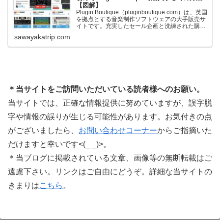
【図解】
Plugin Boutique（pluginboutique.com）は、英国
を拠点とする音楽制作ソフトウェアの大手販売サ
イトです。充実したセール企画と洗練された購入
システムで、世界中のミュージシャンに利用され
sawayakatrip.com
ています。Plugin Boutiqueのメインページ購入前
に知っておきたいこと価格表示に…
＊当サイトをご訪問いただいている読者様へのお願い。
当サイトでは、正確な情報提供に努めていますが、誤字脱
字や情報の誤りが生じる可能性があります。お気付きの点
がございましたら、
お問い合わせコーナー
からご指摘いた
だけますと幸いです<(_ _)>。
＊当ブログに掲載されている文章、画像等の無断転載はご
遠慮下さい。リンクはご自由にどうぞ。詳細な当サイトの
きまりは
こちら
。