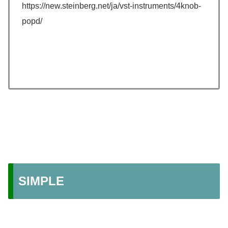
https://new.steinberg.net/ja/vst-instruments/4knob-
popd/
SIMPLE