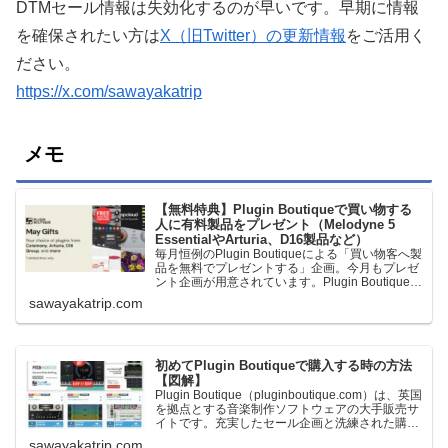
DTMセール情報は失効化するのが早いです。早期に情報
を確保されたい方は
X（旧Twitter）の更新情報
をご活用く
ださい。
https://x.com/sawayakatrip
メモ
【無料特典】Plugin Boutiqueで買い物する
人に有料製品をプレゼント（Melodyne 5
EssentialやArturia、D16製品など）
毎月恒例のPlugin Boutiqueによる「買い物客へ製
品を無料でプレゼントする」企画。今月もプレゼ
ント企画が用意されています。Plugin Boutiqueで
一定額以上のお金を出して何かを購入すれば、以
sawayakatrip.com
下に紹介するプレゼントを無料で貰うことができ
ます。＊無料配布終了予定日：日本時間：
6/1（月…
初めてPlugin Boutiqueで購入する時の方法
【図解】
Plugin Boutique（pluginboutique.com）は、英国
を拠点とする音楽制作ソフトウェアの大手販売サ
イトです。充実したセール企画と洗練された購入
システムで、世界中のミュージシャンに利用され
sawayakatrip.com