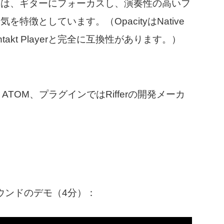
リは、ギターにフォーカスし、演奏性の高いフ
徴としています。（OpacityはNative
takt Playerと完全に互換性があります。）
と2、ATOM、プラグインではRifferの開発メーカ
サウンドのデモ（4分）：