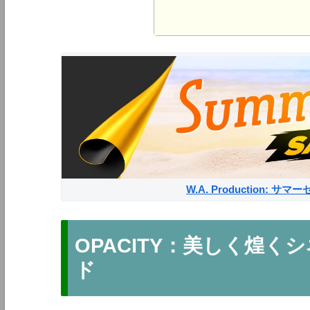
W.A. Production: 
OPACITY：美しく煌
ド