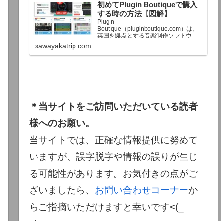
初めてPlugin Boutiqueで購入
終了予定日：日本時間：6/1（月…
する時の方法【図解】
Plugin
Boutique（pluginboutique.com）は、
英国を拠点とする音楽制作ソフトウェ
アの大手販売サイトです。充実したセ
sawayakatrip.com
ール企画と洗練された購入システム
で、世界中のミュージシャンに利用さ
れています。Plugin Boutiqueのメイン
ページ購入前に知っておきたいこと価
格表示に…
＊当サイトをご訪問いただいている読者
様へのお願い。
当サイトでは、正確な情報提供に努めて
いますが、誤字脱字や情報の誤りが生じ
る可能性があります。お気付きの点がご
ざいましたら、
お問い合わせコーナー
か
らご指摘いただけますと幸いです<(_