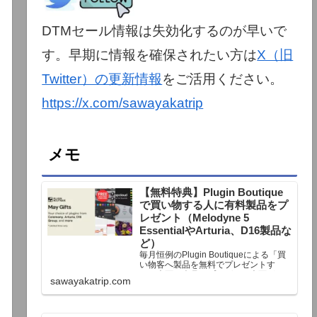
DTMセール情報は失効化するのが早いで
す。早期に情報を確保されたい方は
X（旧
Twitter）の更新情報
をご活用ください。
https://x.com/sawayakatrip
メモ
【無料特典】Plugin Boutique
で買い物する人に有料製品をプ
レゼント（Melodyne 5
EssentialやArturia、D16製品な
ど）
毎月恒例のPlugin Boutiqueによる「買
い物客へ製品を無料でプレゼントす
る」企画。今月もプレゼント企画が用
sawayakatrip.com
意されています。Plugin Boutiqueで一
定額以上のお金を出して何かを購入す
れば、以下に紹介するプレゼントを無
料で貰うことができます。＊無料配布