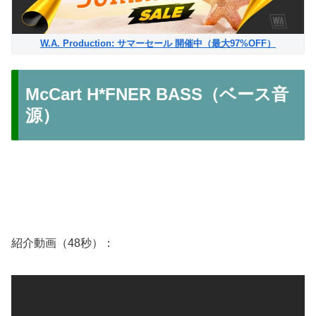
W.A. Production: サマーセール 開催中（最大97%OFF）
McCart H*FNER BASS（ベース音
源）
紹介動画（48秒）：