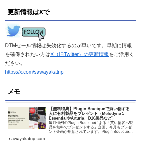
更新情報はXで
DTMセール情報は失効化するのが早いです。早期に情報
を確保されたい方は
X（旧Twitter）の更新情報
をご活用く
ださい。
https://x.com/sawayakatrip
メモ
【無料特典】Plugin Boutiqueで買い物する
人に有料製品をプレゼント（Melodyne 5
EssentialやArturia、D16製品など）
毎月恒例のPlugin Boutiqueによる「買い物客へ製
品を無料でプレゼントする」企画。今月もプレゼ
ント企画が用意されています。Plugin Boutiqueで
一定額以上のお金を出して何かを購入すれば、以
sawayakatrip.com
下に紹介するプレゼントを無料で貰うことができ