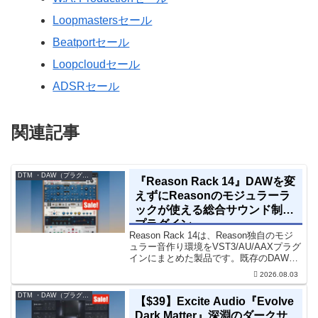
Loopmastersセール
Beatportセール
Loopcloudセール
ADSRセール
関連記事
DTM ・DAW（プラグイン、シンセなど）のセール情報
『Reason Rack 14』DAWを変
えずにReasonのモジュラーラ
ックが使える総合サウンド制作
プラグイン
Reason Rack 14は、Reason独自のモジ
ュラー音作り環境をVST3/AU/AAXプラグ
インにまとめた製品です。既存のDAWを
乗り換えることなく、68種類のシンセや
2026.08.03
エフェクト、CV配線をそのままトラック
に追加できます。通常199...
DTM ・DAW（プラグイン、シンセなど）のセール情報
【$39】Excite Audio『Evolve
Dark Matter』深淵のダークサ