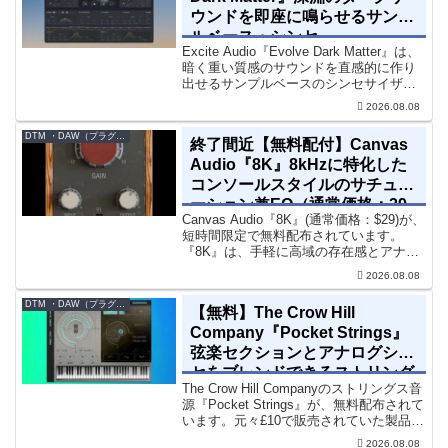
ウンドを即座に鳴らせるサンプ
ルベース・シンセ
Excite Audio『Evolve Dark Matter』は、
暗く重い質感のサウンドを直感的に作り
出せるサンプルベースのシンセサイザー
です。ダークD&Bやアトモスフェリッ
2026.08.08
ク・テクノ、シネマティック作品に適し
た暗色系ハイブリッド音源です...
DTM ・DAW（プラグイン、シンセなど）のセール情報
終了間近【無料配付】Canvas
Audio『8K』8kHzに特化した
コンソールスタイルのサチュレ
ーション兼EQ（通常価格：29
Canvas Audio『8K』(通常価格：$29)が、
ドル）
短時間限定で無料配布されています。
『8K』は、手軽に高域の存在感とアナロ
グ的な質感をミックスに加えることがで
2026.08.08
きる「8kHz」に特化したコンソールスタ
イルのサチュレーション兼EQです。8...
DTM ・DAW（プラグイン、シンセなど）のセール情報
【無料】The Crow Hill
Company『Pocket Strings』
弦楽セクションとアナログシン
セをブレンドできるストリング
The Crow Hill Companyのストリングス音
ス音源プラグイン
源『Pocket Strings』が、無料配布されて
います。元々£10で販売されていた製品で
す。『Pocket Strings』についてPocket
2026.08.08