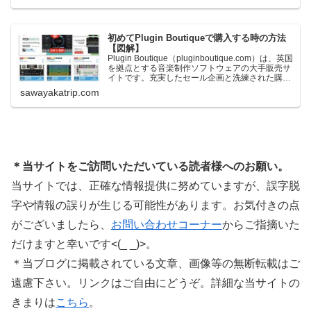
ます。＊無料配布終了予定日：日本時間：
6/1（月…
初めてPlugin Boutiqueで購入する時の方法
【図解】
Plugin Boutique（pluginboutique.com）は、英国
を拠点とする音楽制作ソフトウェアの大手販売サ
イトです。充実したセール企画と洗練された購入
システムで、世界中のミュージシャンに利用され
sawayakatrip.com
ています。Plugin Boutiqueのメインページ購入前
に知っておきたいこと価格表示に…
＊当サイトをご訪問いただいている読者様へのお願い。
当サイトでは、正確な情報提供に努めていますが、誤字脱
字や情報の誤りが生じる可能性があります。お気付きの点
がございましたら、
お問い合わせコーナー
からご指摘いた
だけますと幸いです<(_ _)>。
＊当ブログに掲載されている文章、画像等の無断転載はご
遠慮下さい。リンクはご自由にどうぞ。詳細な当サイトの
きまりは
こちら
。