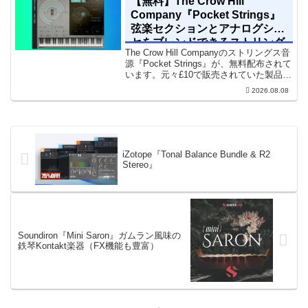
【無料】The Crow Hill
Company『Pocket Strings』
弦楽セクションとアナログシン
セをブレンドできるストリング
The Crow Hill Companyのストリングス音
ス音源プラグイン
源『Pocket Strings』が、無料配布されて
います。元々£10で販売されていた製品で
す。『Pocket Strings』についてPocket
2026.08.08
Stringsは、生の弦楽セクシ...
iZotope『Tonal Balance Bundle & R2
Stereo』
Soundiron『Mini Saron』ガムラン風味の
鉄琴Kontakt楽器（FX機能も豊富）