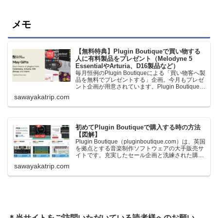
メモ
【無料特典】Plugin Boutiqueで買い物する
人に有料製品をプレゼント（Melodyne 5
EssentialやArturia、D16製品など）
毎月恒例のPlugin Boutiqueによる「買い物客へ製
品を無料でプレゼントする」企画。今月もプレゼ
ント企画が用意されています。Plugin Boutiqueで
一定額以上のお金を出して何かを購入すれば、以
sawayakatrip.com
下に紹介するプレゼントを無料で貰うことができ
ます。＊無料配布終了予定日：日本時間：
6/1（月…
初めてPlugin Boutiqueで購入する時の方法
【図解】
Plugin Boutique（pluginboutique.com）は、英国
を拠点とする音楽制作ソフトウェアの大手販売サ
イトです。充実したセール企画と洗練された購入
システムで、世界中のミュージシャンに利用され
sawayakatrip.com
ています。Plugin Boutiqueのメインページ購入前
に知っておきたいこと価格表示に…
＊当サイトをご訪問いただいている読者様へのお願い。