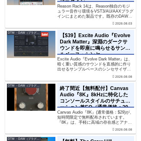
プラグイン
Reason Rack 14は、Reason独自のモジ
ュラー音作り環境をVST3/AU/AAXプラグ
インにまとめた製品です。既存のDAWを
乗り換えることなく、68種類のシンセや
2026.08.03
エフェクト、CV配線をそのままトラック
に追加できます。通常199...
DTM ・DAW（プラグイン、シンセなど）のセール情報
【$39】Excite Audio『Evolve
Dark Matter』深淵のダークサ
ウンドを即座に鳴らせるサンプ
ルベース・シンセ
Excite Audio『Evolve Dark Matter』は、
暗く重い質感のサウンドを直感的に作り
出せるサンプルベースのシンセサイザー
です。ダークD&Bやアトモスフェリッ
2026.08.08
ク・テクノ、シネマティック作品に適し
た暗色系ハイブリッド音源です...
DTM ・DAW（プラグイン、シンセなど）のセール情報
終了間近【無料配付】Canvas
Audio『8K』8kHzに特化した
コンソールスタイルのサチュレ
ーション兼EQ（通常価格：29
Canvas Audio『8K』(通常価格：$29)が、
ドル）
短時間限定で無料配布されています。
『8K』は、手軽に高域の存在感とアナロ
グ的な質感をミックスに加えることがで
2026.08.08
きる「8kHz」に特化したコンソールスタ
イルのサチュレーション兼EQです。8...
DTM ・DAW（プラグイン、シンセなど）のセール情報