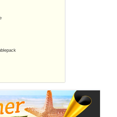
e
ublepack