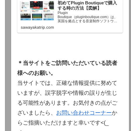
初めてPlugin Boutiqueで購入
終了予定日：日本時間：6/1（月…
する時の方法【図解】
Plugin
Boutique（pluginboutique.com）は、
英国を拠点とする音楽制作ソフトウェ
アの大手販売サイトです。充実したセ
sawayakatrip.com
ール企画と洗練された購入システム
で、世界中のミュージシャンに利用さ
れています。Plugin Boutiqueのメイン
ページ購入前に知っておきたいこと価
格表示に…
＊当サイトをご訪問いただいている読者
様へのお願い。
当サイトでは、正確な情報提供に努めて
いますが、誤字脱字や情報の誤りが生じ
る可能性があります。お気付きの点がご
ざいましたら、
お問い合わせコーナー
か
らご指摘いただけますと幸いです<(_