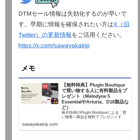
DTMセール情報は失効化するのが早いで
す。早期に情報を確保されたい方は
X（旧
Twitter）の更新情報
をご活用ください。
https://x.com/sawayakatrip
メモ
【無料特典】Plugin Boutique
で買い物する人に有料製品をプ
レゼント（Melodyne 5
EssentialやArturia、D16製品な
ど）
毎月恒例のPlugin Boutiqueによる「買
い物客へ製品を無料でプレゼントす
る」企画。今月もプレゼント企画が用
sawayakatrip.com
意されています。Plugin Boutiqueで一
定額以上のお金を出して何かを購入す
れば、以下に紹介するプレゼントを無
料で貰うことができます。＊無料配布