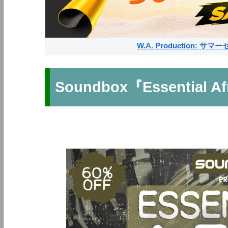
W.A. Production: 
Soundbox『Essential Af