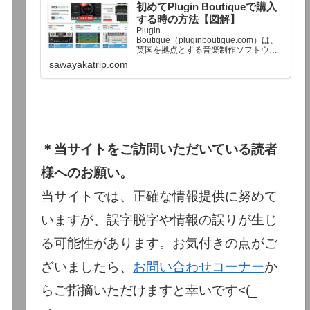
初めてPlugin Boutiqueで購入
終了予定日：日本時間：6/1（月…
する時の方法【図解】
Plugin
Boutique（pluginboutique.com）は、
英国を拠点とする音楽制作ソフトウェ
アの大手販売サイトです。充実したセ
sawayakatrip.com
ール企画と洗練された購入システム
で、世界中のミュージシャンに利用さ
れています。Plugin Boutiqueのメイン
ページ購入前に知っておきたいこと価
格表示に…
＊当サイトをご訪問いただいている読者
様へのお願い。
当サイトでは、正確な情報提供に努めて
いますが、誤字脱字や情報の誤りが生じ
る可能性があります。お気付きの点がご
ざいましたら、
お問い合わせコーナー
か
らご指摘いただけますと幸いです<(_