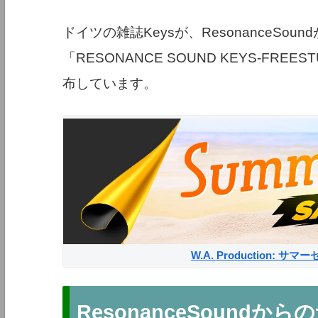
ドイツの雑誌Keysが、ResonanceSou
「RESONANCE SOUND KEYS-FREE
布しています。
W.A. Production: 
ResonanceSound