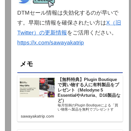
DTMセール情報は失効化するのが早いで
す。早期に情報を確保されたい方は
X（旧
Twitter）の更新情報
をご活用ください。
https://x.com/sawayakatrip
メモ
【無料特典】Plugin Boutique
で買い物する人に有料製品をプ
レゼント（Melodyne 5
EssentialやArturia、D16製品な
ど）
毎月恒例のPlugin Boutiqueによる「買
い物客へ製品を無料でプレゼントす
る」企画。今月もプレゼント企画が用
sawayakatrip.com
意されています。Plugin Boutiqueで一
定額以上のお金を出して何かを購入す
れば、以下に紹介するプレゼントを無
料で貰うことができます。＊無料配布