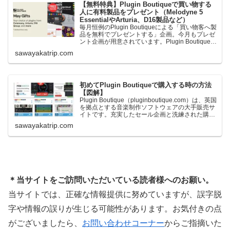
【無料特典】Plugin Boutiqueで買い物する
人に有料製品をプレゼント（Melodyne 5
EssentialやArturia、D16製品など）
毎月恒例のPlugin Boutiqueによる「買い物客へ製
品を無料でプレゼントする」企画。今月もプレゼ
ント企画が用意されています。Plugin Boutiqueで
一定額以上のお金を出して何かを購入すれば、以
sawayakatrip.com
下に紹介するプレゼントを無料で貰うことができ
ます。＊無料配布終了予定日：日本時間：
6/1（月…
初めてPlugin Boutiqueで購入する時の方法
【図解】
Plugin Boutique（pluginboutique.com）は、英国
を拠点とする音楽制作ソフトウェアの大手販売サ
イトです。充実したセール企画と洗練された購入
システムで、世界中のミュージシャンに利用され
sawayakatrip.com
ています。Plugin Boutiqueのメインページ購入前
に知っておきたいこと価格表示に…
＊当サイトをご訪問いただいている読者様へのお願い。
当サイトでは、正確な情報提供に努めていますが、誤字脱
字や情報の誤りが生じる可能性があります。お気付きの点
がございましたら、
お問い合わせコーナー
からご指摘いた