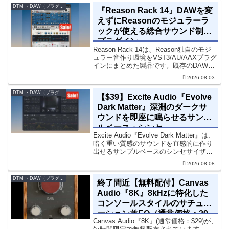
DTM ・DAW（プラグイン、シンセなど）のセール情報
『Reason Rack 14』DAWを変
えずにReasonのモジュラーラ
ックが使える総合サウンド制作
プラグイン
Reason Rack 14は、Reason独自のモジ
ュラー音作り環境をVST3/AU/AAXプラグ
インにまとめた製品です。既存のDAWを
乗り換えることなく、68種類のシンセや
2026.08.03
エフェクト、CV配線をそのままトラック
に追加できます。通常199...
DTM ・DAW（プラグイン、シンセなど）のセール情報
【$39】Excite Audio『Evolve
Dark Matter』深淵のダークサ
ウンドを即座に鳴らせるサンプ
ルベース・シンセ
Excite Audio『Evolve Dark Matter』は、
暗く重い質感のサウンドを直感的に作り
出せるサンプルベースのシンセサイザー
です。ダークD&Bやアトモスフェリッ
2026.08.08
ク・テクノ、シネマティック作品に適し
た暗色系ハイブリッド音源です...
DTM ・DAW（プラグイン、シンセなど）のセール情報
終了間近【無料配付】Canvas
Audio『8K』8kHzに特化した
コンソールスタイルのサチュレ
ーション兼EQ（通常価格：29
Canvas Audio『8K』(通常価格：$29)が、
ドル）