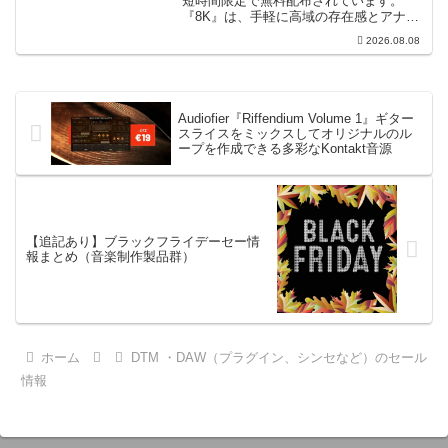
短時間限定で無料配布されています。
『8K』は、手軽に高域の存在感とアナロ
グ的な質感をミックスに加えることがで
2026.08.08
きる「8kHz」に特化したコンソールスタ
イルのサチュレーション兼EQです。8...
Audiofier『Riffendium Volume 1』ギター
スライスをミックスしてオリジナルのル
ープを作成できる多彩なKontakt音源
【追記あり】ブラックフライデーセー情
報まとめ（音楽制作製品群）
ホーム
DTM ・DAW（プラグイン、シンセなど）のセール
情報