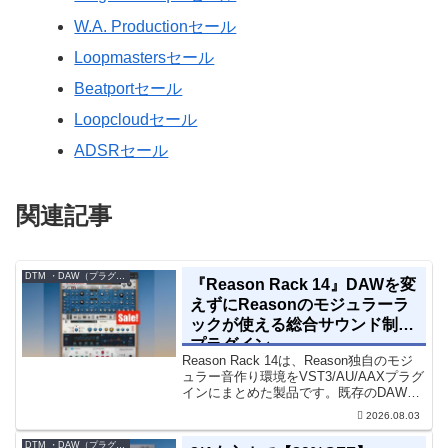
W.A. Productionセール
Loopmastersセール
Beatportセール
Loopcloudセール
ADSRセール
関連記事
DTM ・DAW（プラグイン、シンセなど）のセール情報
『Reason Rack 14』DAWを変
えずにReasonのモジュラーラ
ックが使える総合サウンド制作
プラグイン
Reason Rack 14は、Reason独自のモジ
ュラー音作り環境をVST3/AU/AAXプラグ
インにまとめた製品です。既存のDAWを
乗り換えることなく、68種類のシンセや
2026.08.03
エフェクト、CV配線をそのままトラック
に追加できます。通常199...
DTM ・DAW（プラグイン、シンセなど）のセール情報