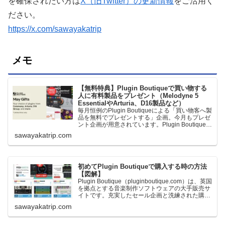
を確保されたい方は
X（旧Twitter）の更新情報
をご活用く
ださい。
https://x.com/sawayakatrip
メモ
【無料特典】Plugin Boutiqueで買い物する
人に有料製品をプレゼント（Melodyne 5
EssentialやArturia、D16製品など）
毎月恒例のPlugin Boutiqueによる「買い物客へ製
品を無料でプレゼントする」企画。今月もプレゼ
ント企画が用意されています。Plugin Boutiqueで
一定額以上のお金を出して何かを購入すれば、以
sawayakatrip.com
下に紹介するプレゼントを無料で貰うことができ
ます。＊無料配布終了予定日：日本時間：
6/1（月…
初めてPlugin Boutiqueで購入する時の方法
【図解】
Plugin Boutique（pluginboutique.com）は、英国
を拠点とする音楽制作ソフトウェアの大手販売サ
イトです。充実したセール企画と洗練された購入
システムで、世界中のミュージシャンに利用され
sawayakatrip.com
ています。Plugin Boutiqueのメインページ購入前
に知っておきたいこと価格表示に…