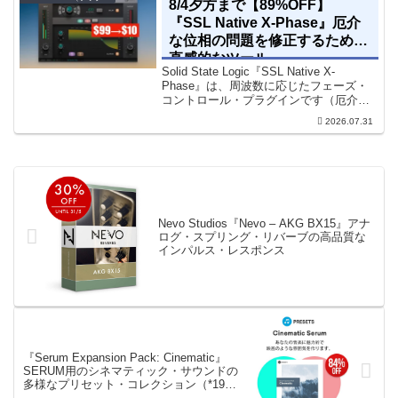
8/4夕方まで【89%OFF】
『SSL Native X-Phase』厄介
な位相の問題を修正するための
直感的なツール
Solid State Logic『SSL Native X-
Phase』は、周波数に応じたフェーズ・
コントロール・プラグインです（厄介な
位相の問題を修正するための直感的なツ
2026.07.31
ールです）。特定の周波数で位相をシフ
トさせるオールパスフィルターで...
Nevo Studios『Nevo – AKG BX15』アナ
ログ・スプリング・リバーブの高品質な
インパルス・レスポンス
『Serum Expansion Pack: Cinematic』
SERUM用のシネマティック・サウンドの
多様なプリセット・コレクション（*19ド
ル→3ドル）