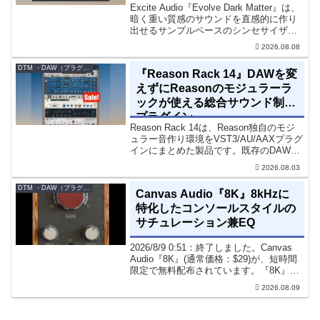
Excite Audio『Evolve Dark Matter』は、
暗く重い質感のサウンドを直感的に作り
出せるサンプルベースのシンセサイザー
です。ダークD&Bやアトモスフェリッ
2026.08.08
ク・テクノ、シネマティック作品に適し
た暗色系ハイブリッド音源です...
DTM ・DAW（プラグイン、シンセなど）のセール情報
『Reason Rack 14』DAWを変
えずにReasonのモジュラーラ
ックが使える総合サウンド制作
プラグイン
Reason Rack 14は、Reason独自のモジ
ュラー音作り環境をVST3/AU/AAXプラグ
インにまとめた製品です。既存のDAWを
乗り換えることなく、68種類のシンセや
2026.08.03
エフェクト、CV配線をそのままトラック
に追加できます。通常199...
DTM ・DAW（プラグイン、シンセなど）のセール情報
Canvas Audio『8K』8kHzに
特化したコンソールスタイルの
サチュレーション兼EQ
2026/8/9 0:51：終了しました。Canvas
Audio『8K』(通常価格：$29)が、短時間
限定で無料配布されています。『8K』
は、手軽に高域の存在感とアナログ的な
2026.08.09
質感をミックスに加えることができる
「8kHz」に特化したコンソー...