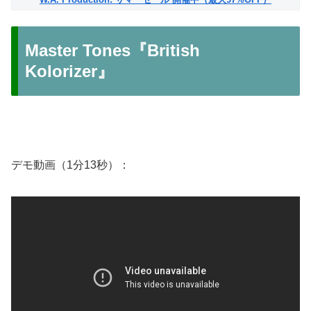
Master Tones『British
Kolorizer』
デモ動画（1分13秒）：