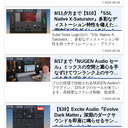
す。『Pocket Strings』についてPocket
2026.08.08
Stringsは、生の弦楽セクシ...
DTM ・DAW（プラグイン、シンセなど）のセール情報
8/11夕方まで【$10】『SSL
Native X-Saturator』多彩なデ
ィストーション特性を備えた多
用途FXプラグイン（クリーミ
Solid State Logic社の『SSL Native X-
ィ＆ウォームなサウンド）
Saturator』。多彩なディストーション特
性を持つサチュレーション・プラグイン
です。音楽制作者、エンジニアの間でも
2026.08.08
評価の高い製品です。競合するサチュレ
ーション系の製品では...
DTM ・DAW（プラグイン、シンセなど）のセール情報
8/17まで『NUGEN Audio セー
ル』ミックスの空間と重心を手
なずけてワンランク上のサウン
ドを作るプラグイン
プロの現場で信頼されるNUGEN Audioの
プラグイン。33%オフのセールが来てい
ます。高精度なステレオ制御、低域管
理、リバーブツールが揃っています。モ
2026.08.08
ノラル再生でも崩さずにミックス全体の
立体感と明瞭さを改善させることができ
DTM ・DAW（プラグイン、シンセなど）のセール情報
【$39】Excite Audio『Evolve
ます。現在、全...
Dark Matter』深淵のダークサ
ウンドを即座に鳴らせるサンプ
ルベース・シンセ