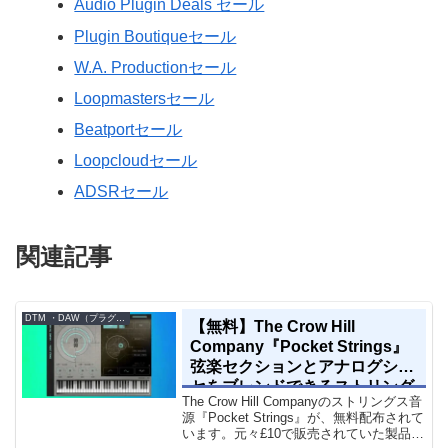
Audio Plugin Deals セール
Plugin Boutiqueセール
W.A. Productionセール
Loopmastersセール
Beatportセール
Loopcloudセール
ADSRセール
関連記事
DTM ・DAW（プラグイン、シンセなど）のセール情報
【無料】The Crow Hill
Company『Pocket Strings』
弦楽セクションとアナログシン
セをブレンドできるストリング
The Crow Hill Companyのストリングス音
ス音源プラグイン
源『Pocket Strings』が、無料配布されて
います。元々£10で販売されていた製品で