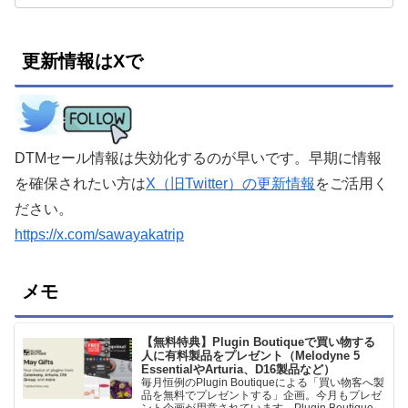
更新情報はXで
DTMセール情報は失効化するのが早いです。早期に情報
を確保されたい方は
X（旧Twitter）の更新情報
をご活用く
ださい。
https://x.com/sawayakatrip
メモ
【無料特典】Plugin Boutiqueで買い物する
人に有料製品をプレゼント（Melodyne 5
EssentialやArturia、D16製品など）
毎月恒例のPlugin Boutiqueによる「買い物客へ製
品を無料でプレゼントする」企画。今月もプレゼ
ント企画が用意されています。Plugin Boutiqueで