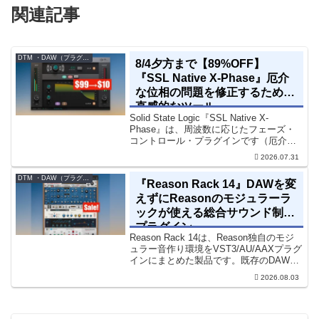
関連記事
DTM ・DAW（プラグイン、シンセなど）のセール情報
8/4夕方まで【89%OFF】
『SSL Native X-Phase』厄介
な位相の問題を修正するための
直感的なツール
Solid State Logic『SSL Native X-
Phase』は、周波数に応じたフェーズ・
コントロール・プラグインです（厄介な
位相の問題を修正するための直感的なツ
2026.07.31
ールです）。特定の周波数で位相をシフ
トさせるオールパスフィルターで...
DTM ・DAW（プラグイン、シンセなど）のセール情報
『Reason Rack 14』DAWを変
えずにReasonのモジュラーラ
ックが使える総合サウンド制作
プラグイン
Reason Rack 14は、Reason独自のモジ
ュラー音作り環境をVST3/AU/AAXプラグ
インにまとめた製品です。既存のDAWを
乗り換えることなく、68種類のシンセや
2026.08.03
エフェクト、CV配線をそのままトラック
に追加できます。通常199...