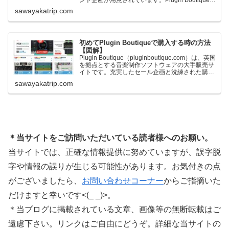
一定額以上のお金を出して何かを購入すれば、以
sawayakatrip.com
下に紹介するプレゼントを無料で貰うことができ
ます。＊無料配布終了予定日：日本時間：
6/1（月…
初めてPlugin Boutiqueで購入する時の方法
【図解】
Plugin Boutique（pluginboutique.com）は、英国
を拠点とする音楽制作ソフトウェアの大手販売サ
イトです。充実したセール企画と洗練された購入
システムで、世界中のミュージシャンに利用され
sawayakatrip.com
ています。Plugin Boutiqueのメインページ購入前
に知っておきたいこと価格表示に…
＊当サイトをご訪問いただいている読者様へのお願い。
当サイトでは、正確な情報提供に努めていますが、誤字脱
字や情報の誤りが生じる可能性があります。お気付きの点
がございましたら、
お問い合わせコーナー
からご指摘いた
だけますと幸いです<(_ _)>。
＊当ブログに掲載されている文章、画像等の無断転載はご
遠慮下さい。リンクはご自由にどうぞ。詳細な当サイトの