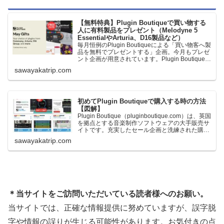
【無料特典】Plugin Boutiqueで買い物する
人に有料製品をプレゼント（Melodyne 5
EssentialやArturia、D16製品など）
毎月恒例のPlugin Boutiqueによる「買い物客へ製
品を無料でプレゼントする」企画。今月もプレゼ
ント企画が用意されています。Plugin Boutiqueで
一定額以上のお金を出して何かを購入すれば、以
sawayakatrip.com
下に紹介するプレゼントを無料で貰うことができ
ます。＊無料配布終了予定日：日本時間：
6/1（月…
初めてPlugin Boutiqueで購入する時の方法
【図解】
Plugin Boutique（pluginboutique.com）は、英国
を拠点とする音楽制作ソフトウェアの大手販売サ
イトです。充実したセール企画と洗練された購入
システムで、世界中のミュージシャンに利用され
sawayakatrip.com
ています。Plugin Boutiqueのメインページ購入前
に知っておきたいこと価格表示に…
＊当サイトをご訪問いただいている読者様へのお願い。
当サイトでは、正確な情報提供に努めていますが、誤字脱
字や情報の誤りが生じる可能性があります。お気付きの点