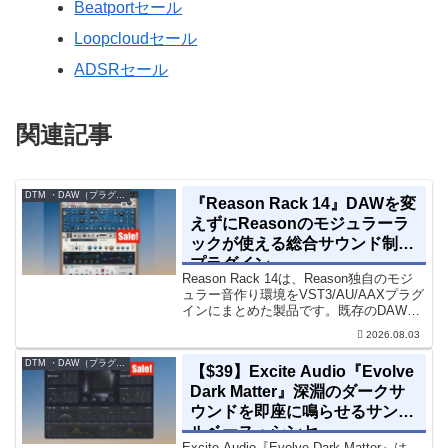
Beatportセール
Loopcloudセール
ADSRセール
関連記事
DTM ・DAW（プラグイン、シンセなど）のセール情報
『Reason Rack 14』DAWを変
えずにReasonのモジュラーラ
ックが使える総合サウンド制作
プラグイン
Reason Rack 14は、Reason独自のモジ
ュラー音作り環境をVST3/AU/AAXプラグ
インにまとめた製品です。既存のDAWを
乗り換えることなく、68種類のシンセや
2026.08.03
エフェクト、CV配線をそのままトラック
に追加できます。通常199...
DTM ・DAW（プラグイン、シンセなど）のセール情報
【$39】Excite Audio『Evolve
Dark Matter』深淵のダークサ
ウンドを即座に鳴らせるサンプ
ルベース・シンセ
Excite Audio『Evolve Dark Matter』は、