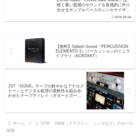
暗く重い質感のサウンドを直感的に作り
出せるサンプルベースのシンセサイザー
です。ダークD&Bやアトモスフェリッ
2026.08.08
ク・テクノ、シネマティック作品に適し
た暗色系ハイブリッド音源です...
【無料】Splash Sound『PERCUSSION
ELEMENTS 3』パーカッションのミニラ
イブラリ（KONTAKT）
JST『SOAR』テープの鮮やかなアナログ
トーンとデジタル処理の柔軟性を組み合
わせたテープディレイ（ギターとボーカ
ルに最適）
ホーム
DTM ・DAW（プラグイン、シンセなど）のセール
情報