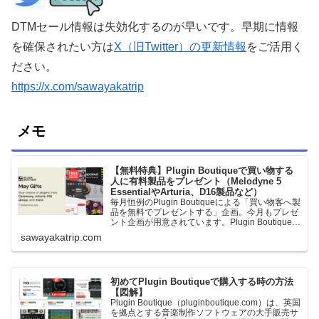
DTMセール情報は失効化するのが早いです。早期に情報
を確保されたい方は
X（旧Twitter）の更新情報
をご活用く
ださい。
https://x.com/sawayakatrip
メモ
【無料特典】Plugin Boutiqueで買い物する
人に有料製品をプレゼント（Melodyne 5
EssentialやArturia、D16製品など）
毎月恒例のPlugin Boutiqueによる「買い物客へ製
品を無料でプレゼントする」企画。今月もプレゼ
ント企画が用意されています。Plugin Boutiqueで
一定額以上のお金を出して何かを購入すれば、以
sawayakatrip.com
下に紹介するプレゼントを無料で貰うことができ
ます。＊無料配布終了予定日：日本時間：
6/1（月…
初めてPlugin Boutiqueで購入する時の方法
【図解】
Plugin Boutique（pluginboutique.com）は、英国
を拠点とする音楽制作ソフトウェアの大手販売サ