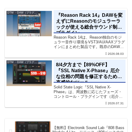
DTM ・DAW（プラグイン、シンセなど）のセール情報
『Reason Rack 14』DAWを変
えずにReasonのモジュラーラ
ックが使える総合サウンド制作
プラグイン
Reason Rack 14は、Reason独自のモジ
ュラー音作り環境をVST3/AU/AAXプラグ
インにまとめた製品です。既存のDAWを
乗り換えることなく、68種類のシンセや
2026.08.03
エフェクト、CV配線をそのままトラック
に追加できます。通常199...
DTM ・DAW（プラグイン、シンセなど）のセール情報
8/4夕方まで【89%OFF】
『SSL Native X-Phase』厄介
な位相の問題を修正するための
直感的なツール
Solid State Logic『SSL Native X-
Phase』は、周波数に応じたフェーズ・
コントロール・プラグインです（厄介な
位相の問題を修正するための直感的なツ
2026.07.31
ールです）。特定の周波数で位相をシフ
トさせるオールパスフィルターで...
【無料】Electronik Sound Lab『808 Bass