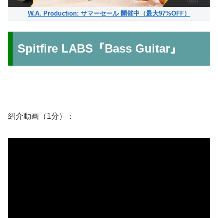
W.A. Production: サマーセール 開催中（最大97%OFF）
Spitfire LABS『Bass Guitar』
紹介動画（1分）：