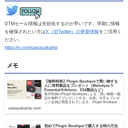
DTMセール情報は失効化するのが早いです。早期に情報
を確保されたい方は
X（旧Twitter）の更新情報
をご活用く
ださい。
https://x.com/sawayakatrip
メモ
【無料特典】Plugin Boutiqueで買い物する
人に有料製品をプレゼント（Melodyne 5
EssentialやArturia、D16製品など）
毎月恒例のPlugin Boutiqueによる「買い物客へ製
品を無料でプレゼントする」企画。今月もプレゼ
ント企画が用意されています。Plugin Boutiqueで
一定額以上のお金を出して何かを購入すれば、以
sawayakatrip.com
下に紹介するプレゼントを無料で貰うことができ
ます。＊無料配布終了予定日：日本時間：
6/1（月…
初めてPlugin Boutiqueで購入する時の方法