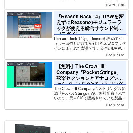
です。ダークD&Bやアトモスフェリッ
2026.08.08
ク・テクノ、シネマティック作品に適し
た暗色系ハイブリッド音源です...
DTM ・DAW（プラグイン、シンセなど）のセール情報
『Reason Rack 14』DAWを変
えずにReasonのモジュラーラ
ックが使える総合サウンド制作
プラグイン
Reason Rack 14は、Reason独自のモジ
ュラー音作り環境をVST3/AU/AAXプラグ
インにまとめた製品です。既存のDAWを
乗り換えることなく、68種類のシンセや
2026.08.03
エフェクト、CV配線をそのままトラック
に追加できます。通常199...
DTM ・DAW（プラグイン、シンセなど）のセール情報
【無料】The Crow Hill
Company『Pocket Strings』
弦楽セクションとアナログシン
セをブレンドできるストリング
The Crow Hill Companyのストリングス音
ス音源プラグイン
源『Pocket Strings』が、無料配布されて
います。元々£10で販売されていた製品で
す。『Pocket Strings』についてPocket
2026.08.08
Stringsは、生の弦楽セクシ...