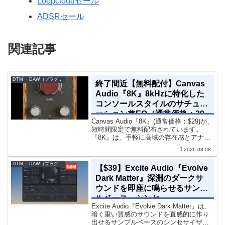
Loopcloudセール
ADSRセール
関連記事
DTM ・DAW（プラグイン、シンセなど）のセール情報
終了間近【無料配付】Canvas
Audio『8K』8kHzに特化した
コンソールスタイルのサチュレ
ーション兼EQ（通常価格：29
Canvas Audio『8K』(通常価格：$29)が、
ドル）
短時間限定で無料配布されています。
『8K』は、手軽に高域の存在感とアナロ
グ的な質感をミックスに加えることがで
2026.08.08
きる「8kHz」に特化したコンソールスタ
イルのサチュレーション兼EQです。8...
DTM ・DAW（プラグイン、シンセなど）のセール情報
【$39】Excite Audio『Evolve
Dark Matter』深淵のダークサ
ウンドを即座に鳴らせるサンプ
ルベース・シンセ
Excite Audio『Evolve Dark Matter』は、
暗く重い質感のサウンドを直感的に作り
出せるサンプルベースのシンセサイザー