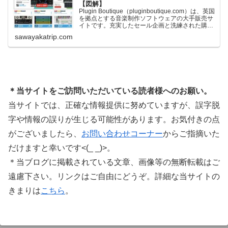
【図解】
Plugin Boutique（pluginboutique.com）は、英国
を拠点とする音楽制作ソフトウェアの大手販売サ
イトです。充実したセール企画と洗練された購入
システムで、世界中のミュージシャンに利用され
sawayakatrip.com
ています。Plugin Boutiqueのメインページ購入前
に知っておきたいこと価格表示に…
＊当サイトをご訪問いただいている読者様へのお願い。
当サイトでは、正確な情報提供に努めていますが、誤字脱
字や情報の誤りが生じる可能性があります。お気付きの点
がございましたら、
お問い合わせコーナー
からご指摘いた
だけますと幸いです<(_ _)>。
＊当ブログに掲載されている文章、画像等の無断転載はご
遠慮下さい。リンクはご自由にどうぞ。詳細な当サイトの
きまりは
こちら
。