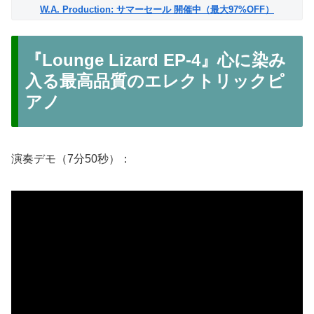
W.A. Production: サマーセール 開催中（最大97%OFF）
『Lounge Lizard EP-4』心に染み
入る最高品質のエレクトリックピ
アノ
演奏デモ（7分50秒）：