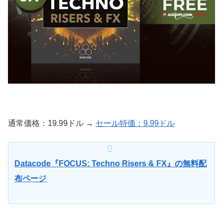
通常価格：19.99ドル →
セール特価：9.99ドル
Datacode『FOCUS: Techno Risers & FX』の無料配
布ページ