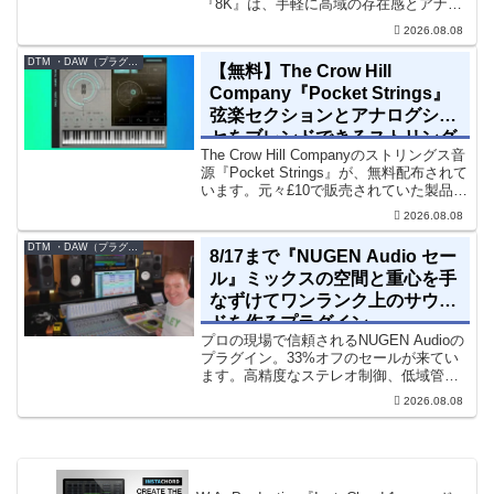
『8K』は、手軽に高域の存在感とアナロ
グ的な質感をミックスに加えることがで
2026.08.08
きる「8kHz」に特化したコンソールスタ
イルのサチュレーション兼EQです。8...
DTM ・DAW（プラグイン、シンセなど）のセール情報
【無料】The Crow Hill
Company『Pocket Strings』
弦楽セクションとアナログシン
セをブレンドできるストリング
The Crow Hill Companyのストリングス音
ス音源プラグイン
源『Pocket Strings』が、無料配布されて
います。元々£10で販売されていた製品で
す。『Pocket Strings』についてPocket
2026.08.08
Stringsは、生の弦楽セクシ...
DTM ・DAW（プラグイン、シンセなど）のセール情報
8/17まで『NUGEN Audio セー
ル』ミックスの空間と重心を手
なずけてワンランク上のサウン
ドを作るプラグイン
プロの現場で信頼されるNUGEN Audioの
プラグイン。33%オフのセールが来てい
ます。高精度なステレオ制御、低域管
理、リバーブツールが揃っています。モ
2026.08.08
ノラル再生でも崩さずにミックス全体の
立体感と明瞭さを改善させることができ
ます。現在、全...