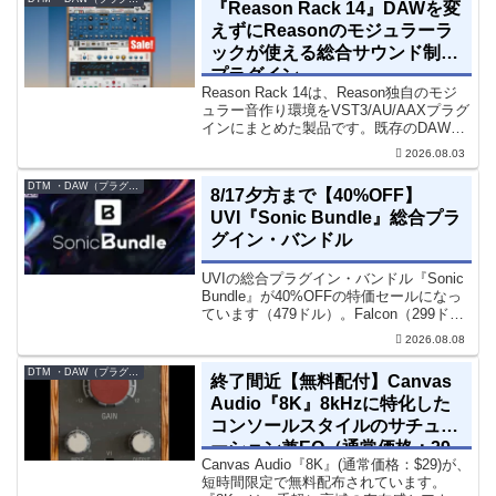
『Reason Rack 14』DAWを変
えずにReasonのモジュラーラ
ックが使える総合サウンド制作
プラグイン
Reason Rack 14は、Reason独自のモジ
ュラー音作り環境をVST3/AU/AAXプラグ
インにまとめた製品です。既存のDAWを
乗り換えることなく、68種類のシンセや
2026.08.03
エフェクト、CV配線をそのままトラック
に追加できます。通常199...
DTM ・DAW（プラグイン、シンセなど）のセール情報
8/17夕方まで【40%OFF】
UVI『Sonic Bundle』総合プラ
グイン・バンドル
UVIの総合プラグイン・バンドル『Sonic
Bundle』が40%OFFの特価セールになっ
ています（479ドル）。Falcon（299ド
ル）も入っています。UVI Sonic Bundle
2026.08.08
Sale - 40% OFF＊セール終了予定日：...
DTM ・DAW（プラグイン、シンセなど）のセール情報
終了間近【無料配付】Canvas
Audio『8K』8kHzに特化した
コンソールスタイルのサチュレ
ーション兼EQ（通常価格：29
Canvas Audio『8K』(通常価格：$29)が、
ドル）
短時間限定で無料配布されています。