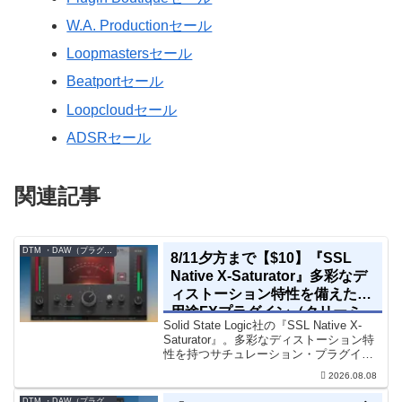
W.A. Productionセール
Loopmastersセール
Beatportセール
Loopcloudセール
ADSRセール
関連記事
DTM ・DAW（プラグイン、シンセなど）のセール情報
8/11夕方まで【$10】『SSL
Native X-Saturator』多彩なデ
ィストーション特性を備えた多
用途FXプラグイン（クリーミ
Solid State Logic社の『SSL Native X-
ィ＆ウォームなサウンド）
Saturator』。多彩なディストーション特
性を持つサチュレーション・プラグイン
です。音楽制作者、エンジニアの間でも
2026.08.08
評価の高い製品です。競合するサチュレ
ーション系の製品では...
DTM ・DAW（プラグイン、シンセなど）のセール情報