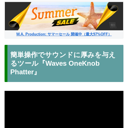
W.A. Production: サマーセール 開催中（最大97%OFF）
簡単操作でサウンドに厚みを与え
るツール『Waves OneKnob
Phatter』