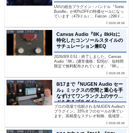
UVIの総合プラグイン・バンドル『Sonic
Bundle』が40%OFFの特価セールになっ
ています（479ドル）。Falcon（299ド
ル）も入っています。UVI Sonic Bundle
2026.08.08
Sale - 40% OFF＊セール終了予定日：...
DTM ・DAW（プラグイン、シンセなど）のセール情報
Canvas Audio『8K』8kHzに
特化したコンソールスタイルの
サチュレーション兼EQ
2026/8/9 0:51：終了しました。Canvas
Audio『8K』(通常価格：$29)が、短時間
限定で無料配布されています。『8K』
は、手軽に高域の存在感とアナログ的な
2026.08.09
質感をミックスに加えることができる
「8kHz」に特化したコンソー...
DTM ・DAW（プラグイン、シンセなど）のセール情報
8/17まで『NUGEN Audio セー
ル』ミックスの空間と重心を手
なずけてワンランク上のサウン
ドを作るプラグイン
プロの現場で信頼されるNUGEN Audioの
プラグイン。33%オフのセールが来てい
ます。高精度なステレオ制御、低域管
理、リバーブツールが揃っています。モ
2026.08.08
ノラル再生でも崩さずにミックス全体の
立体感と明瞭さを改善させることができ
DTM ・DAW（プラグイン、シンセなど）のセール情報