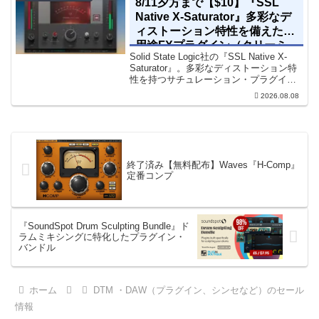
8/11夕方まで【$10】『SSL
ます。現在、全...
Native X-Saturator』多彩なデ
ィストーション特性を備えた多
用途FXプラグイン（クリーミ
Solid State Logic社の『SSL Native X-
ィ＆ウォームなサウンド）
Saturator』。多彩なディストーション特
性を持つサチュレーション・プラグイン
です。音楽制作者、エンジニアの間でも
2026.08.08
評価の高い製品です。競合するサチュレ
ーション系の製品では...
終了済み【無料配布】Waves『H-Comp』
定番コンプ
『SoundSpot Drum Sculpting Bundle』ド
ラムミキシングに特化したプラグイン・
バンドル
ホーム
DTM ・DAW（プラグイン、シンセなど）のセール
情報