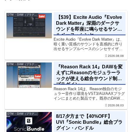
DTM ・DAW（プラグイン、シンセなど）のセール情報
【$39】Excite Audio『Evolve
Dark Matter』深淵のダークサ
ウンドを即座に鳴らせるサンプ
ルベース・シンセ
Excite Audio『Evolve Dark Matter』は、
暗く重い質感のサウンドを直感的に作り
出せるサンプルベースのシンセサイザー
です。ダークD&Bやアトモスフェリッ
2026.08.08
ク・テクノ、シネマティック作品に適し
た暗色系ハイブリッド音源です...
DTM ・DAW（プラグイン、シンセなど）のセール情報
『Reason Rack 14』DAWを変
えずにReasonのモジュラーラ
ックが使える総合サウンド制作
プラグイン
Reason Rack 14は、Reason独自のモジ
ュラー音作り環境をVST3/AU/AAXプラグ
インにまとめた製品です。既存のDAWを
乗り換えることなく、68種類のシンセや
2026.08.03
エフェクト、CV配線をそのままトラック
に追加できます。通常199...
DTM ・DAW（プラグイン、シンセなど）のセール情報
8/17夕方まで【40%OFF】
UVI『Sonic Bundle』総合プラ
グイン・バンドル