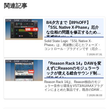
関連記事
DTM ・DAW（プラグイン、シンセなど）のセール情報
8/4夕方まで【89%OFF】
『SSL Native X-Phase』厄介
な位相の問題を修正するための
直感的なツール
Solid State Logic『SSL Native X-
Phase』は、周波数に応じたフェーズ・
コントロール・プラグインです（厄介な
位相の問題を修正するための直感的なツ
2026.07.31
ールです）。特定の周波数で位相をシフ
トさせるオールパスフィルターで...
DTM ・DAW（プラグイン、シンセなど）のセール情報
『Reason Rack 14』DAWを変
えずにReasonのモジュラーラ
ックが使える総合サウンド制作
プラグイン
Reason Rack 14は、Reason独自のモジ
ュラー音作り環境をVST3/AU/AAXプラグ
インにまとめた製品です。既存のDAWを
乗り換えることなく、68種類のシンセや
2026.08.03
エフェクト、CV配線をそのままトラック
に追加できます。通常199...