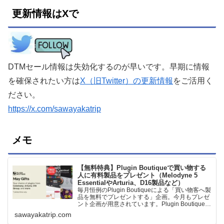
更新情報はXで
DTMセール情報は失効化するのが早いです。早期に情報
を確保されたい方は
X（旧Twitter）の更新情報
をご活用く
ださい。
https://x.com/sawayakatrip
メモ
【無料特典】Plugin Boutiqueで買い物する
人に有料製品をプレゼント（Melodyne 5
EssentialやArturia、D16製品など）
毎月恒例のPlugin Boutiqueによる「買い物客へ製
品を無料でプレゼントする」企画。今月もプレゼ
ント企画が用意されています。Plugin Boutiqueで
一定額以上のお金を出して何かを購入すれば、以
sawayakatrip.com
下に紹介するプレゼントを無料で貰うことができ