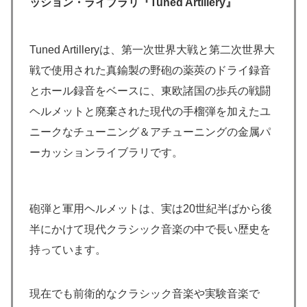
ッション・ライブラリ『Tuned Artillery』
Tuned Artilleryは、第一次世界大戦と第二次世界大
戦で使用された真鍮製の野砲の薬莢のドライ録音
とホール録音をベースに、東欧諸国の歩兵の戦闘
ヘルメットと廃棄された現代の手榴弾を加えたユ
ニークなチューニング＆アチューニングの金属パ
ーカッションライブラリです。
砲弾と軍用ヘルメットは、実は20世紀半ばから後
半にかけて現代クラシック音楽の中で長い歴史を
持っています。
現在でも前衛的なクラシック音楽や実験音楽で