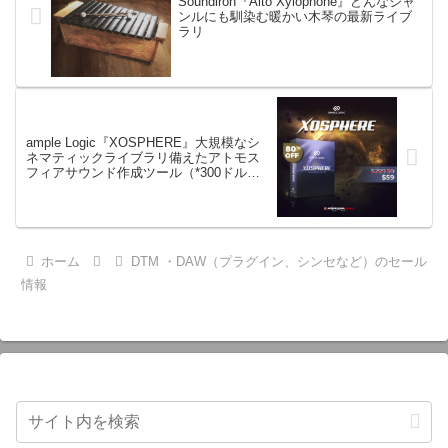
Soundiron『Alto Xylophone』どんなジャ
ンルにも馴染む暖かい木琴の最新ライブ
ラリ
ample Logic『XOSPHERE』大規模なシ
ネマティックライブラリ備えたアトモス
フィアサウンド作成ツール（*300ドル
→59ドル）
ホーム
DTM ・DAW（プラグイン、シンセなど）のセール
情報