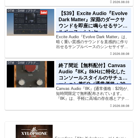
2026.08.03
エフェクト、CV配線をそのままトラック
に追加できます。通常199...
DTM ・DAW（プラグイン、シンセなど）のセール情報
【$39】Excite Audio『Evolve
Dark Matter』深淵のダークサ
ウンドを即座に鳴らせるサンプ
ルベース・シンセ
Excite Audio『Evolve Dark Matter』は、
暗く重い質感のサウンドを直感的に作り
出せるサンプルベースのシンセサイザー
です。ダークD&Bやアトモスフェリッ
2026.08.08
ク・テクノ、シネマティック作品に適し
た暗色系ハイブリッド音源です...
DTM ・DAW（プラグイン、シンセなど）のセール情報
終了間近【無料配付】Canvas
Audio『8K』8kHzに特化した
コンソールスタイルのサチュレ
ーション兼EQ（通常価格：29
Canvas Audio『8K』(通常価格：$29)が、
ドル）
短時間限定で無料配布されています。
『8K』は、手軽に高域の存在感とアナロ
グ的な質感をミックスに加えることがで
2026.08.08
きる「8kHz」に特化したコンソールスタ
イルのサチュレーション兼EQです。8...