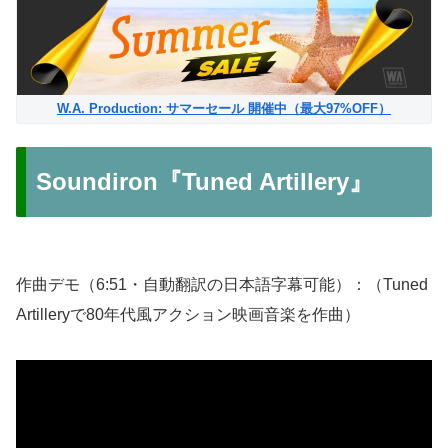
W.A. Production: サマーセール 開催中（最大97%OFF）
Soundiron『Tuned Artillery』
作曲デモ（6:51・自動翻訳の日本語字幕可能）：（Tuned
Artilleryで80年代風アクション映画音楽を作曲）