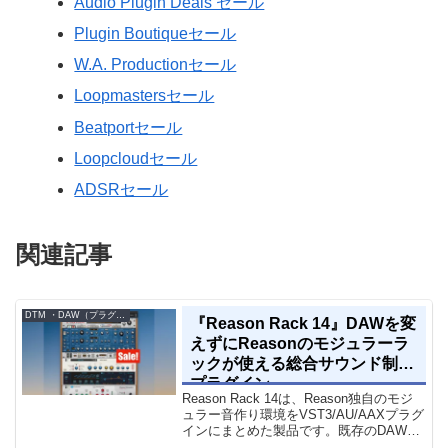
Audio Plugin Deals セール
Plugin Boutiqueセール
W.A. Productionセール
Loopmastersセール
Beatportセール
Loopcloudセール
ADSRセール
関連記事
DTM ・DAW（プラグイン、シンセなど）のセール情報
『Reason Rack 14』DAWを変
えずにReasonのモジュラーラ
ックが使える総合サウンド制作
プラグイン
Reason Rack 14は、Reason独自のモジ
ュラー音作り環境をVST3/AU/AAXプラグ
インにまとめた製品です。既存のDAWを
乗り換えることなく、68種類のシンセや