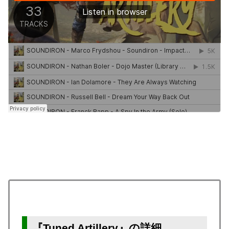
『Tuned Artillery』の詳細