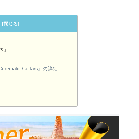
ars』
ematic Guitars』の詳細