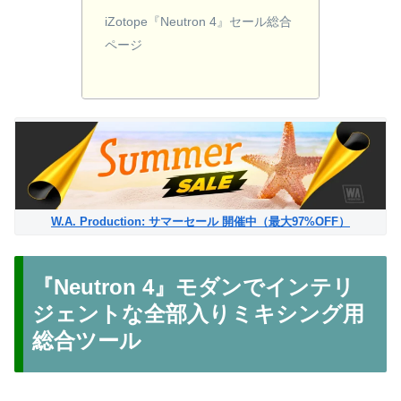
iZotope『Neutron 4』セール総合
ページ
W.A. Production: サマーセール 開催中（最大97%OFF）
『Neutron 4』モダンでインテリ
ジェントな全部入りミキシング用
総合ツール