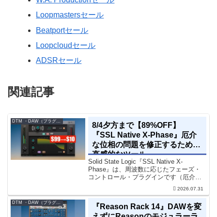
Loopmastersセール
Beatportセール
Loopcloudセール
ADSRセール
関連記事
DTM ・DAW（プラグイン、シンセなど）のセール情報
8/4夕方まで【89%OFF】
『SSL Native X-Phase』厄介
な位相の問題を修正するための
直感的なツール
Solid State Logic『SSL Native X-
Phase』は、周波数に応じたフェーズ・
コントロール・プラグインです（厄介な
位相の問題を修正するための直感的なツ
2026.07.31
ールです）。特定の周波数で位相をシフ
トさせるオールパスフィルターで...
DTM ・DAW（プラグイン、シンセなど）のセール情報
『Reason Rack 14』DAWを変
えずにReasonのモジュラーラ