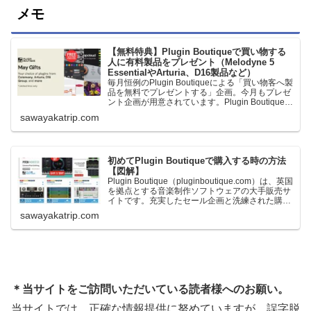
メモ
【無料特典】Plugin Boutiqueで買い物する
人に有料製品をプレゼント（Melodyne 5
EssentialやArturia、D16製品など）
毎月恒例のPlugin Boutiqueによる「買い物客へ製
品を無料でプレゼントする」企画。今月もプレゼ
ント企画が用意されています。Plugin Boutiqueで
一定額以上のお金を出して何かを購入すれば、以
sawayakatrip.com
下に紹介するプレゼントを無料で貰うことができ
ます。＊無料配布終了予定日：日本時間：
6/1（月…
初めてPlugin Boutiqueで購入する時の方法
【図解】
Plugin Boutique（pluginboutique.com）は、英国
を拠点とする音楽制作ソフトウェアの大手販売サ
イトです。充実したセール企画と洗練された購入
システムで、世界中のミュージシャンに利用され
sawayakatrip.com
ています。Plugin Boutiqueのメインページ購入前
に知っておきたいこと価格表示に…
＊当サイトをご訪問いただいている読者様へのお願い。
当サイトでは、正確な情報提供に努めていますが、誤字脱