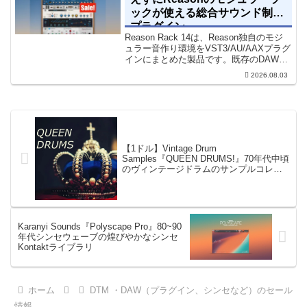
ックが使える総合サウンド制作
プラグイン
Reason Rack 14は、Reason独自のモジ
ュラー音作り環境をVST3/AU/AAXプラグ
インにまとめた製品です。既存のDAWを
乗り換えることなく、68種類のシンセや
2026.08.03
エフェクト、CV配線をそのままトラック
に追加できます。通常199...
【1ドル】Vintage Drum
Samples『QUEEN DRUMS!』70年代中頃
のヴィンテージドラムのサンプルコレク
ション（Kontakt＆Wav）
Karanyi Sounds『Polyscape Pro』80~90
年代シンセウェーブの煌びやかなシンセ
Kontaktライブラリ
ホーム
DTM ・DAW（プラグイン、シンセなど）のセール
情報