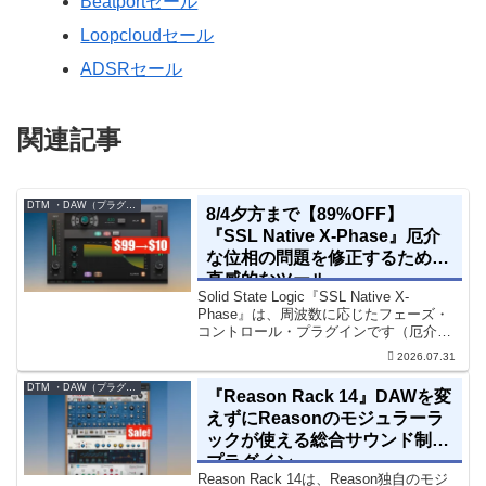
Beatportセール
Loopcloudセール
ADSRセール
関連記事
DTM ・DAW（プラグイン、シンセなど）のセール情報
8/4夕方まで【89%OFF】
『SSL Native X-Phase』厄介
な位相の問題を修正するための
直感的なツール
Solid State Logic『SSL Native X-
Phase』は、周波数に応じたフェーズ・
コントロール・プラグインです（厄介な
位相の問題を修正するための直感的なツ
2026.07.31
ールです）。特定の周波数で位相をシフ
トさせるオールパスフィルターで...
DTM ・DAW（プラグイン、シンセなど）のセール情報
『Reason Rack 14』DAWを変
えずにReasonのモジュラーラ
ックが使える総合サウンド制作
プラグイン
Reason Rack 14は、Reason独自のモジ