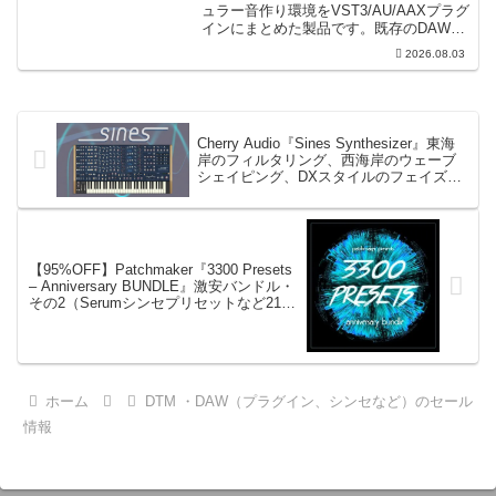
ュラー音作り環境をVST3/AU/AAXプラグ
インにまとめた製品です。既存のDAWを
乗り換えることなく、68種類のシンセや
2026.08.03
エフェクト、CV配線をそのままトラック
に追加できます。通常199...
Cherry Audio『Sines Synthesizer』東海
岸のフィルタリング、西海岸のウェーブ
シェイピング、DXスタイルのフェイズモ
ジュレーションなどを備えた斬新なシン
セ・プラグイン
【95%OFF】Patchmaker『3300 Presets
– Anniversary BUNDLE』激安バンドル・
その2（Serumシンセプリセットなど21製
品入り）
ホーム
DTM ・DAW（プラグイン、シンセなど）のセール
情報