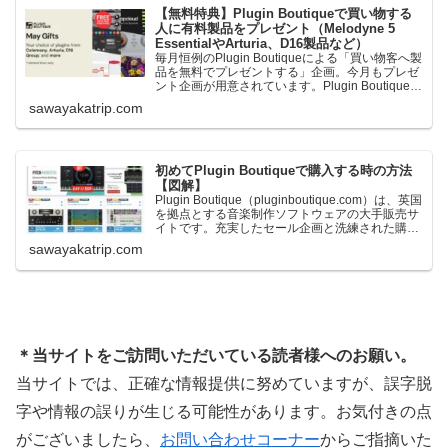
【無料特典】Plugin Boutiqueで買い物する
人に有料製品をプレゼント（Melodyne 5
EssentialやArturia、D16製品など）
毎月恒例のPlugin Boutiqueによる「買い物客へ製
品を無料でプレゼントする」企画。今月もプレゼ
ント企画が用意されています。Plugin Boutiqueで
一定額以上のお金を出して何かを購入すれば、以
sawayakatrip.com
下に紹介するプレゼントを無料で貰うことができ
ます。＊無料配布終了予定日：日本時間：
6/1（月…
初めてPlugin Boutiqueで購入する時の方法
【図解】
Plugin Boutique（pluginboutique.com）は、英国
を拠点とする音楽制作ソフトウェアの大手販売サ
イトです。充実したセール企画と洗練された購入
システムで、世界中のミュージシャンに利用され
sawayakatrip.com
ています。Plugin Boutiqueのメインページ購入前
に知っておきたいこと価格表示に…
＊当サイトをご訪問いただいている読者様へのお願い。
当サイトでは、正確な情報提供に努めていますが、誤字脱
字や情報の誤りが生じる可能性があります。お気付きの点
がございましたら、
お問い合わせコーナー
からご指摘いた