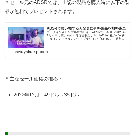
＊セール元のADSRでは、上記の製品を購入時に以下の製
品が無料でプレゼントされます。
ADSRで買い物する人全員に有料製品を無料進呈
プラグイン＆サンプル販売サイトADSRで、今月（2023年
1月）中に買い物をする方全員に、AudioThing社のバーチ
ャルインストゥルメント・プラグイン『SR-88』（通常価
格：29ドル）が無料進呈されます。＊価格を問わず有料の
製品を購入したら貰うことができます。＊このキャンペー
ンは日本時間の20...
sawayakatrip.com
＊主なセール価格の推移：
2022年12月：49ドル→35ドル