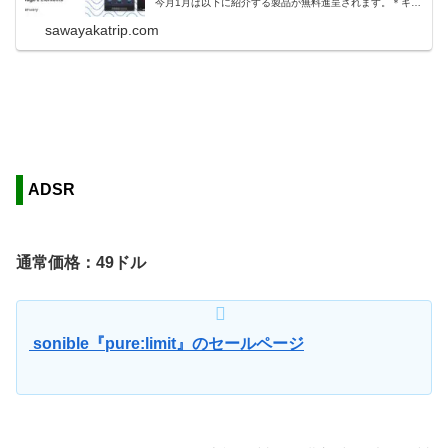
今月1月は以下に紹介する製品が無料進呈されます。＊キャ
ンペーンの有効期間は、日本時間の2/1（水）夕方までの予
定です。無料進呈製品ざっと見紹介動画（30秒）：Plu...
sawayakatrip.com
ADSR
通常価格：49ドル
sonible『pure:limit』のセールページ