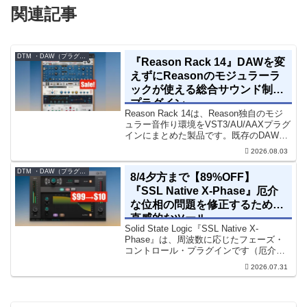
関連記事
DTM ・DAW（プラグイン、シンセなど）のセール情報
『Reason Rack 14』DAWを変
えずにReasonのモジュラーラ
ックが使える総合サウンド制作
プラグイン
Reason Rack 14は、Reason独自のモジ
ュラー音作り環境をVST3/AU/AAXプラグ
インにまとめた製品です。既存のDAWを
乗り換えることなく、68種類のシンセや
2026.08.03
エフェクト、CV配線をそのままトラック
に追加できます。通常199...
DTM ・DAW（プラグイン、シンセなど）のセール情報
8/4夕方まで【89%OFF】
『SSL Native X-Phase』厄介
な位相の問題を修正するための
直感的なツール
Solid State Logic『SSL Native X-
Phase』は、周波数に応じたフェーズ・
コントロール・プラグインです（厄介な
位相の問題を修正するための直感的なツ
2026.07.31
ールです）。特定の周波数で位相をシフ
トさせるオールパスフィルターで...