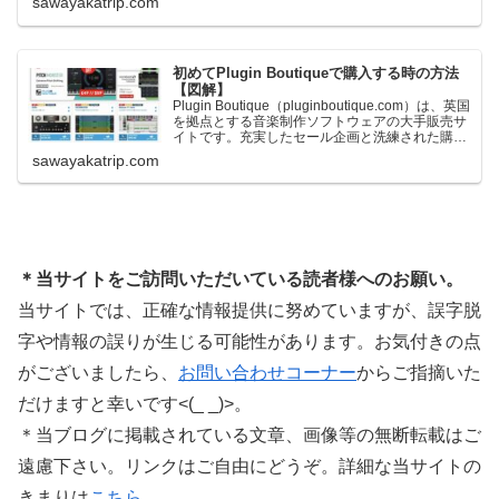
sawayakatrip.com
下に紹介するプレゼントを無料で貰うことができ
ます。＊無料配布終了予定日：日本時間：
6/1（月…
初めてPlugin Boutiqueで購入する時の方法
【図解】
Plugin Boutique（pluginboutique.com）は、英国
を拠点とする音楽制作ソフトウェアの大手販売サ
イトです。充実したセール企画と洗練された購入
システムで、世界中のミュージシャンに利用され
sawayakatrip.com
ています。Plugin Boutiqueのメインページ購入前
に知っておきたいこと価格表示に…
＊当サイトをご訪問いただいている読者様へのお願い。
当サイトでは、正確な情報提供に努めていますが、誤字脱
字や情報の誤りが生じる可能性があります。お気付きの点
がございましたら、
お問い合わせコーナー
からご指摘いた
だけますと幸いです<(_ _)>。
＊当ブログに掲載されている文章、画像等の無断転載はご
遠慮下さい。リンクはご自由にどうぞ。詳細な当サイトの
きまりは
こちら
。