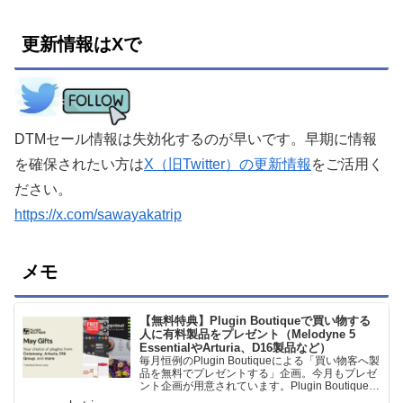
更新情報はXで
DTMセール情報は失効化するのが早いです。早期に情報
を確保されたい方は
X（旧Twitter）の更新情報
をご活用く
ださい。
https://x.com/sawayakatrip
メモ
【無料特典】Plugin Boutiqueで買い物する
人に有料製品をプレゼント（Melodyne 5
EssentialやArturia、D16製品など）
毎月恒例のPlugin Boutiqueによる「買い物客へ製
品を無料でプレゼントする」企画。今月もプレゼ
ント企画が用意されています。Plugin Boutiqueで
一定額以上のお金を出して何かを購入すれば、以