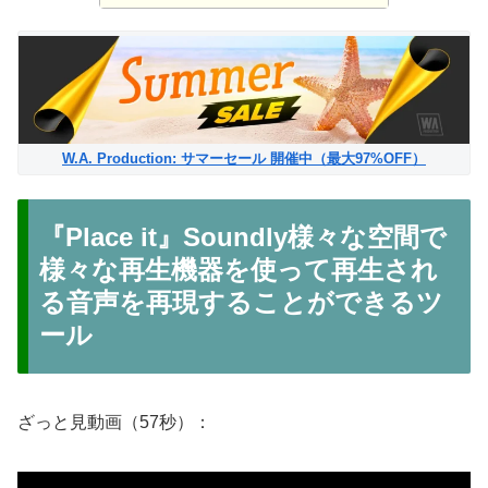
W.A. Production: サマーセール 開催中（最大97%OFF）
『Place it』Soundly様々な空間で
様々な再生機器を使って再生され
る音声を再現することができるツ
ール
ざっと見動画（57秒）：