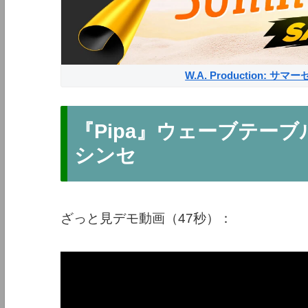
W.A. Production: 
『Pipa』ウェーブテー
シンセ
ざっと見デモ動画（47秒）：