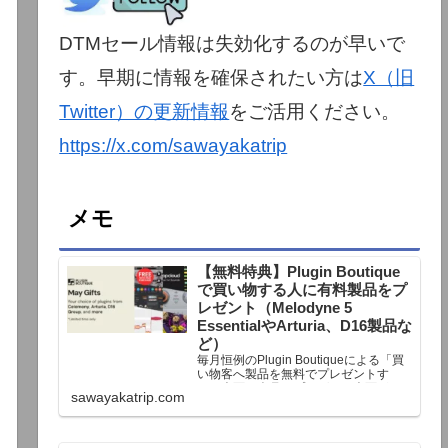
DTMセール情報は失効化するのが早いで
す。早期に情報を確保されたい方は
X（旧
Twitter）の更新情報
をご活用ください。
https://x.com/sawayakatrip
メモ
【無料特典】Plugin Boutique
で買い物する人に有料製品をプ
レゼント（Melodyne 5
EssentialやArturia、D16製品な
ど）
毎月恒例のPlugin Boutiqueによる「買
い物客へ製品を無料でプレゼントす
る」企画。今月もプレゼント企画が用
sawayakatrip.com
意されています。Plugin Boutiqueで一
定額以上のお金を出して何かを購入す
れば、以下に紹介するプレゼントを無
料で貰うことができます。＊無料配布