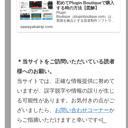
初めてPlugin Boutiqueで購入
終了予定日：日本時間：6/1（月…
する時の方法【図解】
Plugin
Boutique（pluginboutique.com）は、
英国を拠点とする音楽制作ソフトウェ
アの大手販売サイトです。充実したセ
sawayakatrip.com
ール企画と洗練された購入システム
で、世界中のミュージシャンに利用さ
れています。Plugin Boutiqueのメイン
ページ購入前に知っておきたいこと価
格表示に…
＊当サイトをご訪問いただいている読者
様へのお願い。
当サイトでは、正確な情報提供に努めて
いますが、誤字脱字や情報の誤りが生じ
る可能性があります。お気付きの点がご
ざいましたら、
お問い合わせコーナー
か
らご指摘いただけますと幸いです<(_