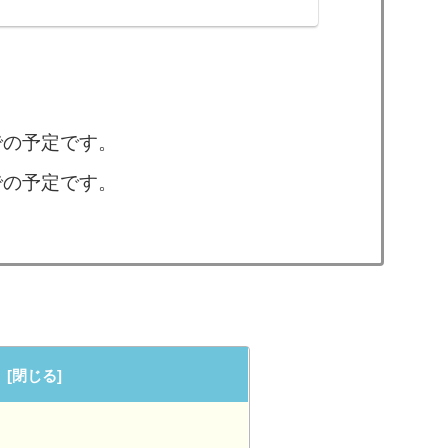
になっています。「Gatekeeper」「I
ipulator」の3つの製品はサイケデリックトラン
での予定です。
での予定です。