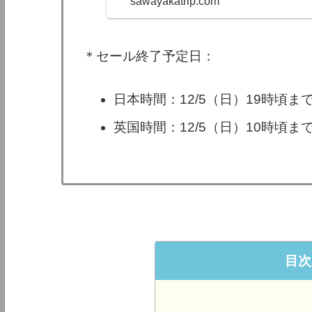
sawayakatrip.com
ンドルがセール対象
WISH」「Man
スの雄「infect...
＊セール終了予定日：
日本時間：12/5（日）19時頃ま
英国時間：12/5（日）10時頃ま
目次