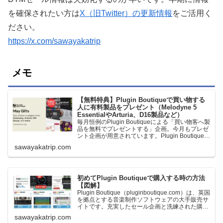
を確保されたい方は
X（旧Twitter）の更新情報
をご活用く
ださい。
https://x.com/sawayakatrip
メモ
【無料特典】Plugin Boutiqueで買い物する
人に有料製品をプレゼント（Melodyne 5
EssentialやArturia、D16製品など）
毎月恒例のPlugin Boutiqueによる「買い物客へ製
品を無料でプレゼントする」企画。今月もプレゼ
ント企画が用意されています。Plugin Boutiqueで
一定額以上のお金を出して何かを購入すれば、以
sawayakatrip.com
下に紹介するプレゼントを無料で貰うことができ
ます。＊無料配布終了予定日：日本時間：
6/1（月…
初めてPlugin Boutiqueで購入する時の方法
【図解】
Plugin Boutique（pluginboutique.com）は、英国
を拠点とする音楽制作ソフトウェアの大手販売サ
イトです。充実したセール企画と洗練された購入
システムで、世界中のミュージシャンに利用され
sawayakatrip.com
ています。Plugin Boutiqueのメインページ購入前