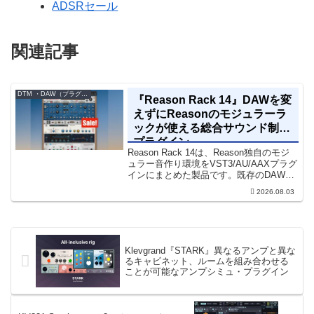
ADSRセール
関連記事
DTM ・DAW（プラグイン、シンセなど）のセール情報
『Reason Rack 14』DAWを変
えずにReasonのモジュラーラ
ックが使える総合サウンド制作
プラグイン
Reason Rack 14は、Reason独自のモジ
ュラー音作り環境をVST3/AU/AAXプラグ
インにまとめた製品です。既存のDAWを
乗り換えることなく、68種類のシンセや
2026.08.03
エフェクト、CV配線をそのままトラック
に追加できます。通常199...
Klevgrand『STARK』異なるアンプと異な
るキャビネット、ルームを組み合わせる
ことが可能なアンプシミュ・プラグイン