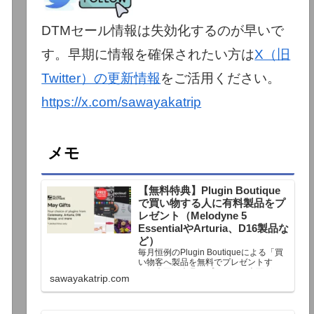
DTMセール情報は失効化するのが早いで
す。早期に情報を確保されたい方は
X（旧
Twitter）の更新情報
をご活用ください。
https://x.com/sawayakatrip
メモ
【無料特典】Plugin Boutique
で買い物する人に有料製品をプ
レゼント（Melodyne 5
EssentialやArturia、D16製品な
ど）
毎月恒例のPlugin Boutiqueによる「買
い物客へ製品を無料でプレゼントす
る」企画。今月もプレゼント企画が用
sawayakatrip.com
意されています。Plugin Boutiqueで一
定額以上のお金を出して何かを購入す
れば、以下に紹介するプレゼントを無
料で貰うことができます。＊無料配布