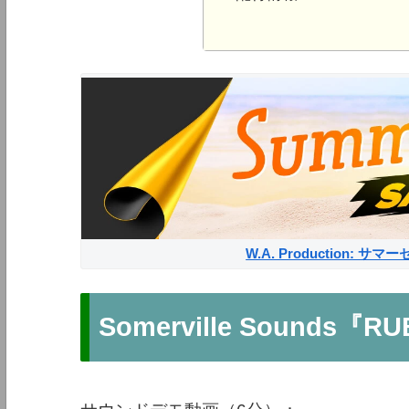
W.A. Production: 
Somerville Sounds『R