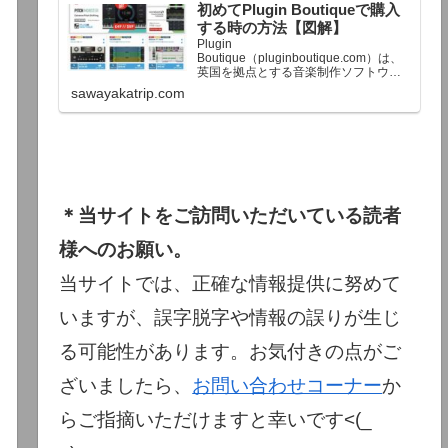
初めてPlugin Boutiqueで購入
終了予定日：日本時間：6/1（月…
する時の方法【図解】
Plugin
Boutique（pluginboutique.com）は、
英国を拠点とする音楽制作ソフトウェ
アの大手販売サイトです。充実したセ
sawayakatrip.com
ール企画と洗練された購入システム
で、世界中のミュージシャンに利用さ
れています。Plugin Boutiqueのメイン
ページ購入前に知っておきたいこと価
格表示に…
＊当サイトをご訪問いただいている読者
様へのお願い。
当サイトでは、正確な情報提供に努めて
いますが、誤字脱字や情報の誤りが生じ
る可能性があります。お気付きの点がご
ざいましたら、
お問い合わせコーナー
か
らご指摘いただけますと幸いです<(_