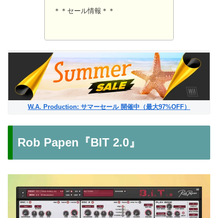
＊＊セール情報＊＊
W.A. Production: サマーセール 開催中（最大97%OFF）
Rob Papen『BIT 2.0』