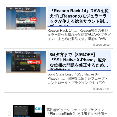
DTM ・DAW（プラグイン、シンセなど）のセール情報
『Reason Rack 14』DAWを変
えずにReasonのモジュラーラ
ックが使える総合サウンド制作
プラグイン
Reason Rack 14は、Reason独自のモジ
ュラー音作り環境をVST3/AU/AAXプラグ
インにまとめた製品です。既存のDAWを
乗り換えることなく、68種類のシンセや
2026.08.03
エフェクト、CV配線をそのままトラック
に追加できます。通常199...
DTM ・DAW（プラグイン、シンセなど）のセール情報
8/4夕方まで【89%OFF】
『SSL Native X-Phase』厄介
な位相の問題を修正するための
直感的なツール
Solid State Logic『SSL Native X-
Phase』は、周波数に応じたフェーズ・
コントロール・プラグインです（厄介な
位相の問題を修正するための直感的なツ
2026.07.31
ールです）。特定の周波数で位相をシフ
トさせるオールパスフィルターで...
高性能ピッチシフティングプラグイン
「ElastiquePitch 2」が125ドルの特価セ