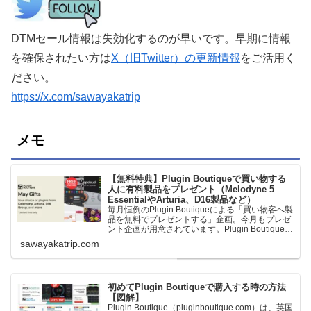
DTMセール情報は失効化するのが早いです。早期に情報
を確保されたい方は
X（旧Twitter）の更新情報
をご活用く
ださい。
https://x.com/sawayakatrip
メモ
【無料特典】Plugin Boutiqueで買い物する
人に有料製品をプレゼント（Melodyne 5
EssentialやArturia、D16製品など）
毎月恒例のPlugin Boutiqueによる「買い物客へ製
品を無料でプレゼントする」企画。今月もプレゼ
ント企画が用意されています。Plugin Boutiqueで
一定額以上のお金を出して何かを購入すれば、以
sawayakatrip.com
下に紹介するプレゼントを無料で貰うことができ
ます。＊無料配布終了予定日：日本時間：
6/1（月…
初めてPlugin Boutiqueで購入する時の方法
【図解】
Plugin Boutique（pluginboutique.com）は、英国