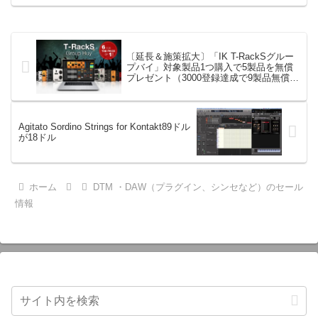
エフェクト、CV配線をそのままトラック
に追加できます。通常199...
〔延長＆施策拡大〕「IK T-RackSグルー
プバイ」対象製品1つ購入で5製品を無償
プレゼント（3000登録達成で9製品無償提
供に）
Agitato Sordino Strings for Kontakt89ドル
が18ドル
ホーム
DTM ・DAW（プラグイン、シンセなど）のセール
情報