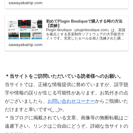
一定額以上のお金を出して何かを購入すれば、以
sawayakatrip.com
下に紹介するプレゼントを無料で貰うことができ
ます。＊無料配布終了予定日：日本時間：
6/1（月…
初めてPlugin Boutiqueで購入する時の方法
【図解】
Plugin Boutique（pluginboutique.com）は、英国
を拠点とする音楽制作ソフトウェアの大手販売サ
イトです。充実したセール企画と洗練された購入
システムで、世界中のミュージシャンに利用され
sawayakatrip.com
ています。Plugin Boutiqueのメインページ購入前
に知っておきたいこと価格表示に…
＊当サイトをご訪問いただいている読者様へのお願い。
当サイトでは、正確な情報提供に努めていますが、誤字脱
字や情報の誤りが生じる可能性があります。お気付きの点
がございましたら、
お問い合わせコーナー
からご指摘いた
だけますと幸いです<(_ _)>。
＊当ブログに掲載されている文章、画像等の無断転載はご
遠慮下さい。リンクはご自由にどうぞ。詳細な当サイトの