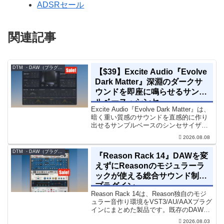
ADSRセール
関連記事
DTM ・DAW（プラグイン、シンセなど）のセール情報
【$39】Excite Audio『Evolve
Dark Matter』深淵のダークサ
ウンドを即座に鳴らせるサンプ
ルベース・シンセ
Excite Audio『Evolve Dark Matter』は、
暗く重い質感のサウンドを直感的に作り
出せるサンプルベースのシンセサイザー
です。ダークD&Bやアトモスフェリッ
2026.08.08
ク・テクノ、シネマティック作品に適し
た暗色系ハイブリッド音源です...
DTM ・DAW（プラグイン、シンセなど）のセール情報
『Reason Rack 14』DAWを変
えずにReasonのモジュラーラ
ックが使える総合サウンド制作
プラグイン
Reason Rack 14は、Reason独自のモジ
ュラー音作り環境をVST3/AU/AAXプラグ
インにまとめた製品です。既存のDAWを
乗り換えることなく、68種類のシンセや
2026.08.03