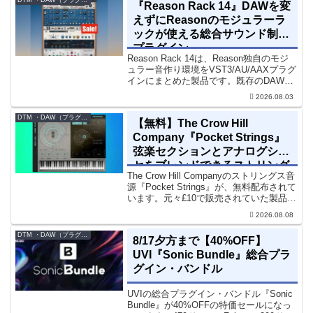
『Reason Rack 14』DAWを変
えずにReasonのモジュラーラ
ックが使える総合サウンド制作
プラグイン
Reason Rack 14は、Reason独自のモジ
ュラー音作り環境をVST3/AU/AAXプラグ
インにまとめた製品です。既存のDAWを
乗り換えることなく、68種類のシンセや
2026.08.03
エフェクト、CV配線をそのままトラック
に追加できます。通常199...
DTM ・DAW（プラグイン、シンセなど）のセール情報
【無料】The Crow Hill
Company『Pocket Strings』
弦楽セクションとアナログシン
セをブレンドできるストリング
The Crow Hill Companyのストリングス音
ス音源プラグイン
源『Pocket Strings』が、無料配布されて
います。元々£10で販売されていた製品で
す。『Pocket Strings』についてPocket
2026.08.08
Stringsは、生の弦楽セクシ...
DTM ・DAW（プラグイン、シンセなど）のセール情報
8/17夕方まで【40%OFF】
UVI『Sonic Bundle』総合プラ
グイン・バンドル
UVIの総合プラグイン・バンドル『Sonic
Bundle』が40%OFFの特価セールになっ