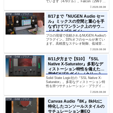
ています（479ドル）。Falcon（299ド
ル）も入っています。UVI Sonic Bundle
2026.08.08
Sale - 40% OFF＊セール終了予定日：...
DTM ・DAW（プラグイン、シンセなど）のセール情報
8/17まで『NUGEN Audio セー
ル』ミックスの空間と重心を手
なずけてワンランク上のサウン
ドを作るプラグイン
プロの現場で信頼されるNUGEN Audioの
プラグイン。33%オフのセールが来てい
ます。高精度なステレオ制御、低域管
理、リバーブツールが揃っています。モ
2026.08.08
ノラル再生でも崩さずにミックス全体の
立体感と明瞭さを改善させることができ
DTM ・DAW（プラグイン、シンセなど）のセール情報
8/11夕方まで【$10】『SSL
ます。現在、全...
Native X-Saturator』多彩なデ
ィストーション特性を備えた多
用途FXプラグイン（クリーミ
Solid State Logic社の『SSL Native X-
ィ＆ウォームなサウンド）
Saturator』。多彩なディストーション特
性を持つサチュレーション・プラグイン
です。音楽制作者、エンジニアの間でも
2026.08.08
評価の高い製品です。競合するサチュレ
ーション系の製品では...
DTM ・DAW（プラグイン、シンセなど）のセール情報
Canvas Audio『8K』8kHzに
特化したコンソールスタイルの
サチュレーション兼EQ