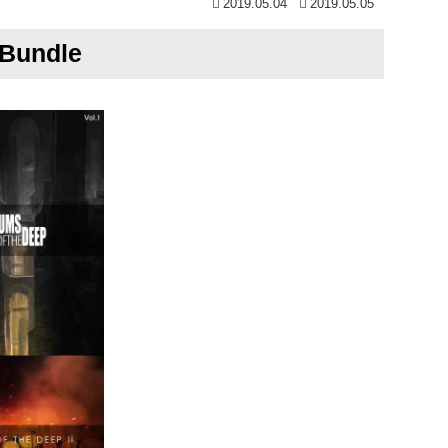
2019.05.04
2019.05.05
 Bundle