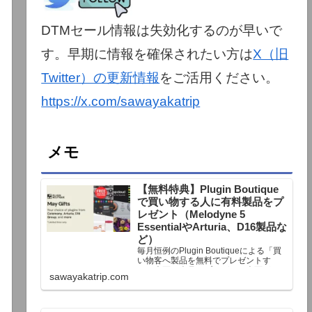
DTMセール情報は失効化するのが早いで
す。早期に情報を確保されたい方は
X（旧
Twitter）の更新情報
をご活用ください。
https://x.com/sawayakatrip
メモ
【無料特典】Plugin Boutique
で買い物する人に有料製品をプ
レゼント（Melodyne 5
EssentialやArturia、D16製品な
ど）
毎月恒例のPlugin Boutiqueによる「買
い物客へ製品を無料でプレゼントす
る」企画。今月もプレゼント企画が用
sawayakatrip.com
意されています。Plugin Boutiqueで一
定額以上のお金を出して何かを購入す
れば、以下に紹介するプレゼントを無
料で貰うことができます。＊無料配布