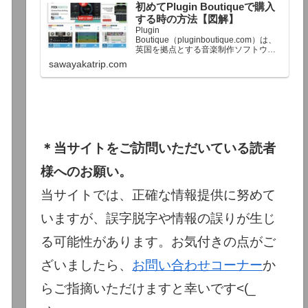
初めてPlugin Boutiqueで購入
終了予定日：日本時間：6/1（月…
する時の方法【図解】
Plugin
Boutique（pluginboutique.com）は、
英国を拠点とする音楽制作ソフトウェ
アの大手販売サイトです。充実したセ
sawayakatrip.com
ール企画と洗練された購入システム
で、世界中のミュージシャンに利用さ
れています。Plugin Boutiqueのメイン
ページ購入前に知っておきたいこと価
格表示に…
＊当サイトをご訪問いただいている読者
様へのお願い。
当サイトでは、正確な情報提供に努めて
いますが、誤字脱字や情報の誤りが生じ
る可能性があります。お気付きの点がご
ざいましたら、
お問い合わせコーナー
か
らご指摘いただけますと幸いです<(_