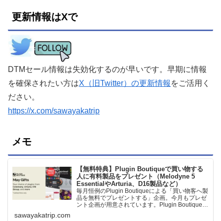
更新情報はXで
DTMセール情報は失効化するのが早いです。早期に情報
を確保されたい方は
X（旧Twitter）の更新情報
をご活用く
ださい。
https://x.com/sawayakatrip
メモ
【無料特典】Plugin Boutiqueで買い物する
人に有料製品をプレゼント（Melodyne 5
EssentialやArturia、D16製品など）
毎月恒例のPlugin Boutiqueによる「買い物客へ製
品を無料でプレゼントする」企画。今月もプレゼ
ント企画が用意されています。Plugin Boutiqueで
一定額以上のお金を出して何かを購入すれば、以
sawayakatrip.com
下に紹介するプレゼントを無料で貰うことができ