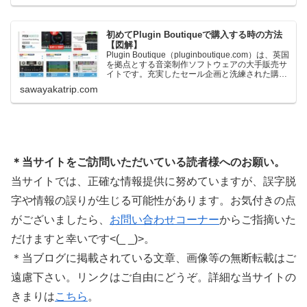
ます。＊無料配布終了予定日：日本時間：
6/1（月…
初めてPlugin Boutiqueで購入する時の方法
【図解】
Plugin Boutique（pluginboutique.com）は、英国
を拠点とする音楽制作ソフトウェアの大手販売サ
イトです。充実したセール企画と洗練された購入
システムで、世界中のミュージシャンに利用され
sawayakatrip.com
ています。Plugin Boutiqueのメインページ購入前
に知っておきたいこと価格表示に…
＊当サイトをご訪問いただいている読者様へのお願い。
当サイトでは、正確な情報提供に努めていますが、誤字脱
字や情報の誤りが生じる可能性があります。お気付きの点
がございましたら、
お問い合わせコーナー
からご指摘いた
だけますと幸いです<(_ _)>。
＊当ブログに掲載されている文章、画像等の無断転載はご
遠慮下さい。リンクはご自由にどうぞ。詳細な当サイトの
きまりは
こちら
。