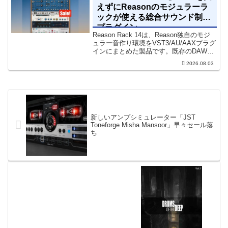
えずにReasonのモジュラーラ
ックが使える総合サウンド制作
プラグイン
Reason Rack 14は、Reason独自のモジ
ュラー音作り環境をVST3/AU/AAXプラグ
インにまとめた製品です。既存のDAWを
乗り換えることなく、68種類のシンセや
2026.08.03
エフェクト、CV配線をそのままトラック
に追加できます。通常199...
新しいアンプシミュレーター「JST
Toneforge Misha Mansoor」早々セール落
ち