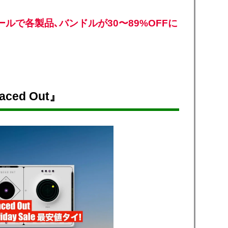
セールで各製品､バンドルが30〜89%OFFに
aced Out』