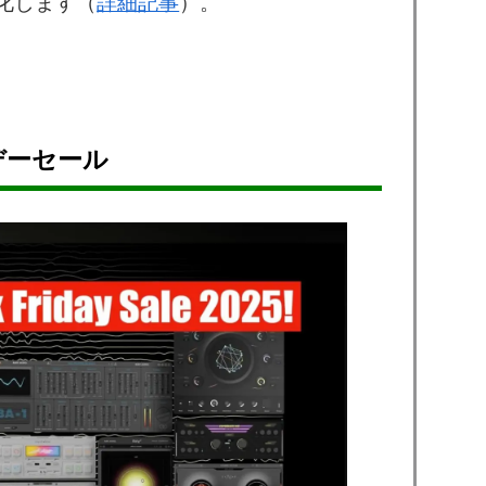
化します（
詳細記事
）。
イデーセール