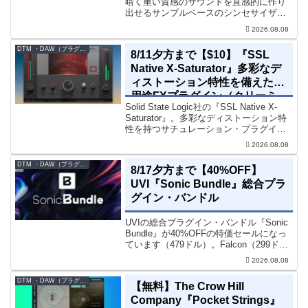
暗く重い質感のサウンドを直感的に作り
出せるサンプルベースのシンセサイザー
です。ダークD&Bやアトモスフェリッ
2026.08.08
ク・テクノ、シネマティック作品に適し
た暗色系ハイブリッド音源です...
DTM ・DAW（プラグイン、シンセなど）のセール情報
8/11夕方まで【$10】『SSL
Native X-Saturator』多彩なデ
ィストーション特性を備えた多
用途FXプラグイン（クリーミ
Solid State Logic社の『SSL Native X-
ィ＆ウォームなサウンド）
Saturator』。多彩なディストーション特
性を持つサチュレーション・プラグイン
です。音楽制作者、エンジニアの間でも
2026.08.08
評価の高い製品です。競合するサチュレ
ーション系の製品では...
DTM ・DAW（プラグイン、シンセなど）のセール情報
8/17夕方まで【40%OFF】
UVI『Sonic Bundle』総合プラ
グイン・バンドル
UVIの総合プラグイン・バンドル『Sonic
Bundle』が40%OFFの特価セールになっ
ています（479ドル）。Falcon（299ド
ル）も入っています。UVI Sonic Bundle
2026.08.08
Sale - 40% OFF＊セール終了予定日：...
DTM ・DAW（プラグイン、シンセなど）のセール情報
【無料】The Crow Hill
Company『Pocket Strings』