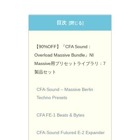
目次
【90%OFF】『CFA Sound：
Overload Massive Bundle』NI
Massive用プリセットライブラリ：7
製品セット
CFA-Sound – Massive Berlin
Techno Presets
CFA FE-1 Beats & Bytes
CFA-Sound Futured E-2 Expander