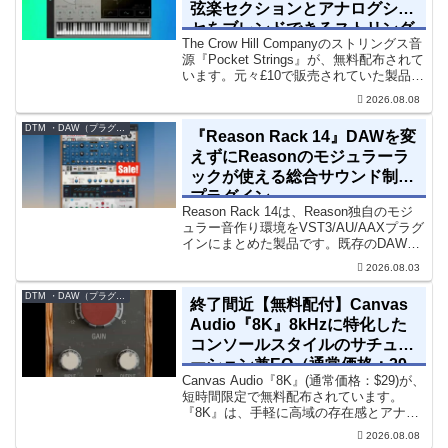
弦楽セクションとアナログシン
セをブレンドできるストリング
The Crow Hill Companyのストリングス音
ス音源プラグイン
源『Pocket Strings』が、無料配布されて
います。元々£10で販売されていた製品で
す。『Pocket Strings』についてPocket
2026.08.08
Stringsは、生の弦楽セクシ...
DTM ・DAW（プラグイン、シンセなど）のセール情報
『Reason Rack 14』DAWを変
えずにReasonのモジュラーラ
ックが使える総合サウンド制作
プラグイン
Reason Rack 14は、Reason独自のモジ
ュラー音作り環境をVST3/AU/AAXプラグ
インにまとめた製品です。既存のDAWを
乗り換えることなく、68種類のシンセや
2026.08.03
エフェクト、CV配線をそのままトラック
に追加できます。通常199...
DTM ・DAW（プラグイン、シンセなど）のセール情報
終了間近【無料配付】Canvas
Audio『8K』8kHzに特化した
コンソールスタイルのサチュレ
ーション兼EQ（通常価格：29
Canvas Audio『8K』(通常価格：$29)が、
ドル）
短時間限定で無料配布されています。
『8K』は、手軽に高域の存在感とアナロ
グ的な質感をミックスに加えることがで
2026.08.08
きる「8kHz」に特化したコンソールスタ