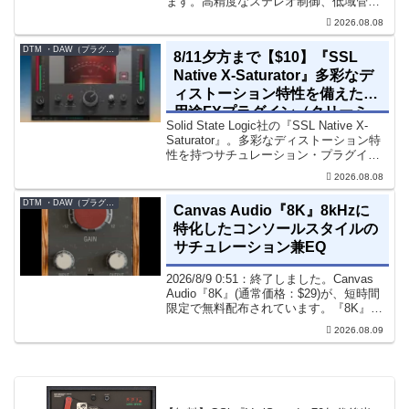
ます。高精度なステレオ制御、低域管
理、リバーブツールが揃っています。モ
2026.08.08
ノラル再生でも崩さずにミックス全体の
立体感と明瞭さを改善させることができ
DTM ・DAW（プラグイン、シンセなど）のセール情報
8/11夕方まで【$10】『SSL
ます。現在、全...
Native X-Saturator』多彩なデ
ィストーション特性を備えた多
用途FXプラグイン（クリーミ
Solid State Logic社の『SSL Native X-
ィ＆ウォームなサウンド）
Saturator』。多彩なディストーション特
性を持つサチュレーション・プラグイン
です。音楽制作者、エンジニアの間でも
2026.08.08
評価の高い製品です。競合するサチュレ
ーション系の製品では...
DTM ・DAW（プラグイン、シンセなど）のセール情報
Canvas Audio『8K』8kHzに
特化したコンソールスタイルの
サチュレーション兼EQ
2026/8/9 0:51：終了しました。Canvas
Audio『8K』(通常価格：$29)が、短時間
限定で無料配布されています。『8K』
は、手軽に高域の存在感とアナログ的な
2026.08.09
質感をミックスに加えることができる
「8kHz」に特化したコンソー...