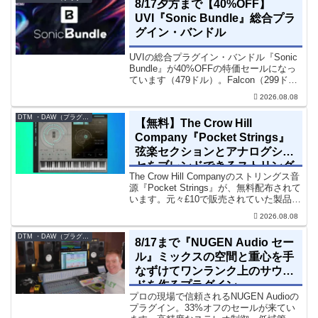
8/17夕方まで【40%OFF】
UVI『Sonic Bundle』総合プラ
グイン・バンドル
UVIの総合プラグイン・バンドル『Sonic
Bundle』が40%OFFの特価セールになっ
ています（479ドル）。Falcon（299ド
ル）も入っています。UVI Sonic Bundle
2026.08.08
Sale - 40% OFF＊セール終了予定日：...
DTM ・DAW（プラグイン、シンセなど）のセール情報
【無料】The Crow Hill
Company『Pocket Strings』
弦楽セクションとアナログシン
セをブレンドできるストリング
The Crow Hill Companyのストリングス音
ス音源プラグイン
源『Pocket Strings』が、無料配布されて
います。元々£10で販売されていた製品で
す。『Pocket Strings』についてPocket
2026.08.08
Stringsは、生の弦楽セクシ...
DTM ・DAW（プラグイン、シンセなど）のセール情報
8/17まで『NUGEN Audio セー
ル』ミックスの空間と重心を手
なずけてワンランク上のサウン
ドを作るプラグイン
プロの現場で信頼されるNUGEN Audioの
プラグイン。33%オフのセールが来てい