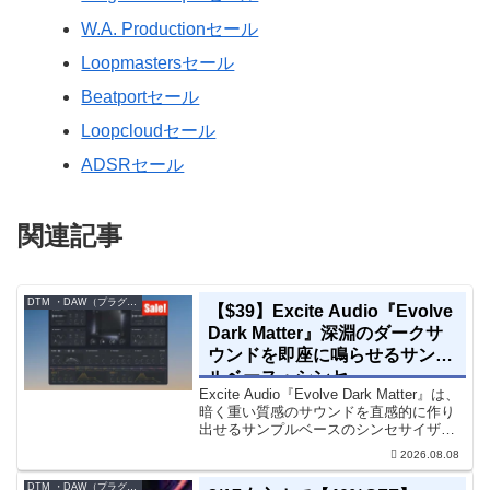
W.A. Productionセール
Loopmastersセール
Beatportセール
Loopcloudセール
ADSRセール
関連記事
DTM ・DAW（プラグイン、シンセなど）のセール情報
【$39】Excite Audio『Evolve
Dark Matter』深淵のダークサ
ウンドを即座に鳴らせるサンプ
ルベース・シンセ
Excite Audio『Evolve Dark Matter』は、
暗く重い質感のサウンドを直感的に作り
出せるサンプルベースのシンセサイザー
です。ダークD&Bやアトモスフェリッ
2026.08.08
ク・テクノ、シネマティック作品に適し
た暗色系ハイブリッド音源です...
DTM ・DAW（プラグイン、シンセなど）のセール情報