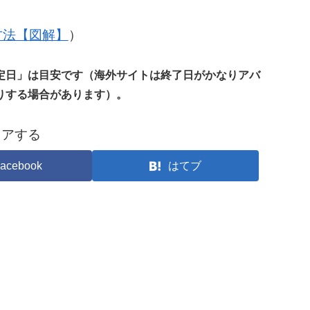
の方法【図解】
）
定日」は目安です（海外サイトは終了日がかなりアバ
りする場合があります）。
ェアする
acebook
はてブ