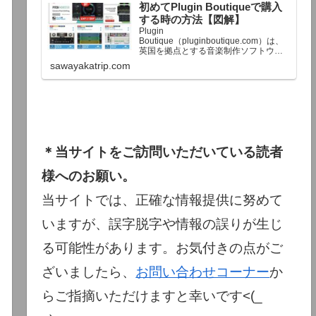
初めてPlugin Boutiqueで購入
終了予定日：日本時間：6/1（月…
する時の方法【図解】
Plugin
Boutique（pluginboutique.com）は、
英国を拠点とする音楽制作ソフトウェ
アの大手販売サイトです。充実したセ
sawayakatrip.com
ール企画と洗練された購入システム
で、世界中のミュージシャンに利用さ
れています。Plugin Boutiqueのメイン
ページ購入前に知っておきたいこと価
格表示に…
＊当サイトをご訪問いただいている読者
様へのお願い。
当サイトでは、正確な情報提供に努めて
いますが、誤字脱字や情報の誤りが生じ
る可能性があります。お気付きの点がご
ざいましたら、
お問い合わせコーナー
か
らご指摘いただけますと幸いです<(_