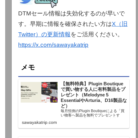
DTMセール情報は失効化するのが早いで
す。早期に情報を確保されたい方は
X（旧
Twitter）の更新情報
をご活用ください。
https://x.com/sawayakatrip
メモ
【無料特典】Plugin Boutique
で買い物する人に有料製品をプ
レゼント（Melodyne 5
EssentialやArturia、D16製品な
ど）
毎月恒例のPlugin Boutiqueによる「買
い物客へ製品を無料でプレゼントす
る」企画。今月もプレゼント企画が用
sawayakatrip.com
意されています。Plugin Boutiqueで一
定額以上のお金を出して何かを購入す
れば、以下に紹介するプレゼントを無
料で貰うことができます。＊無料配布