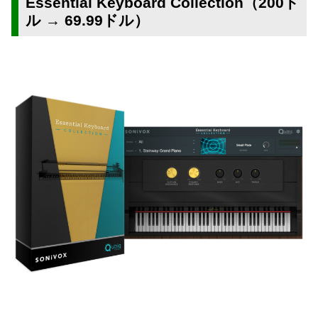
Essential Keyboard Collection（200ド
ル → 69.99ドル）