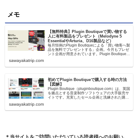
メモ
【無料特典】Plugin Boutiqueで買い物する
人に有料製品をプレゼント（Melodyne 5
EssentialやArturia、D16製品など）
毎月恒例のPlugin Boutiqueによる「買い物客へ製
品を無料でプレゼントする」企画。今月もプレゼ
ント企画が用意されています。Plugin Boutiqueで
一定額以上のお金を出して何かを購入すれば、以
sawayakatrip.com
下に紹介するプレゼントを無料で貰うことができ
ます。＊無料配布終了予定日：日本時間：
6/1（月…
初めてPlugin Boutiqueで購入する時の方法
【図解】
Plugin Boutique（pluginboutique.com）は、英国
を拠点とする音楽制作ソフトウェアの大手販売サ
イトです。充実したセール企画と洗練された購入
システムで、世界中のミュージシャンに利用され
sawayakatrip.com
ています。Plugin Boutiqueのメインページ購入前
に知っておきたいこと価格表示に…
＊当サイトをご訪問いただいている読者様へのお願い。