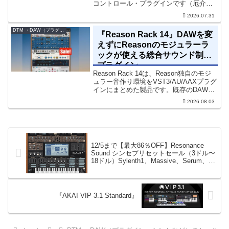
コントロール・プラグインです（厄介な
位相の問題を修正するための直感的なツ
2026.07.31
ールです）。特定の周波数で位相をシフ
トさせるオールパスフィルターで...
DTM ・DAW（プラグイン、シンセなど）のセール情報
『Reason Rack 14』DAWを変
えずにReasonのモジュラーラ
ックが使える総合サウンド制作
プラグイン
Reason Rack 14は、Reason独自のモジ
ュラー音作り環境をVST3/AU/AAXプラグ
インにまとめた製品です。既存のDAWを
乗り換えることなく、68種類のシンセや
2026.08.03
エフェクト、CV配線をそのままトラック
に追加できます。通常199...
12/5まで【最大86％OFF】Resonance
Sound シンセプリセットセール（3ドル〜
18ドル）Sylenth1、Massive、Serum、
Spire、LuSh-101など
『AKAI VIP 3.1 Standard』