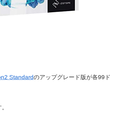
on2 Standard
のアップグレード版が各99ド
す。