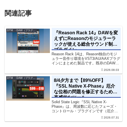
関連記事
DTM ・DAW（プラグイン、シンセなど）のセール情報
『Reason Rack 14』DAWを変
えずにReasonのモジュラーラ
ックが使える総合サウンド制作
プラグイン
Reason Rack 14は、Reason独自のモジ
ュラー音作り環境をVST3/AU/AAXプラグ
インにまとめた製品です。既存のDAWを
乗り換えることなく、68種類のシンセや
2026.08.03
エフェクト、CV配線をそのままトラック
に追加できます。通常199...
DTM ・DAW（プラグイン、シンセなど）のセール情報
8/4夕方まで【89%OFF】
『SSL Native X-Phase』厄介
な位相の問題を修正するための
直感的なツール
Solid State Logic『SSL Native X-
Phase』は、周波数に応じたフェーズ・
コントロール・プラグインです（厄介な
位相の問題を修正するための直感的なツ
2026.07.31
ールです）。特定の周波数で位相をシフ
トさせるオールパスフィルターで...