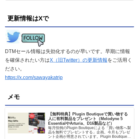
更新情報はXで
DTMセール情報は失効化するのが早いです。早期に情報
を確保されたい方は
X（旧Twitter）の更新情報
をご活用く
ださい。
https://x.com/sawayakatrip
メモ
【無料特典】Plugin Boutiqueで買い物する
人に有料製品をプレゼント（Melodyne 5
EssentialやArturia、D16製品など）
毎月恒例のPlugin Boutiqueによる「買い物客へ製
品を無料でプレゼントする」企画。今月もプレゼ
ント企画が用意されています。Plugin Boutiqueで