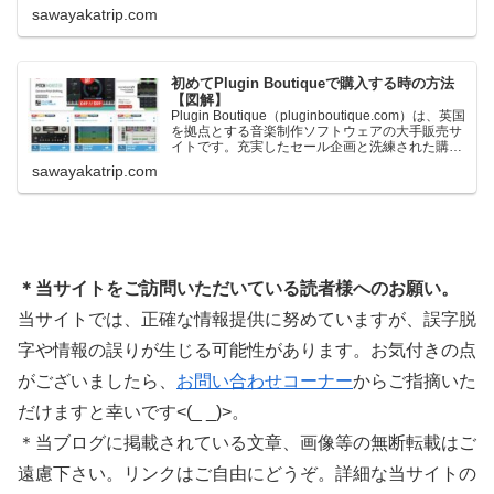
一定額以上のお金を出して何かを購入すれば、以
sawayakatrip.com
下に紹介するプレゼントを無料で貰うことができ
ます。＊無料配布終了予定日：日本時間：
6/1（月…
初めてPlugin Boutiqueで購入する時の方法
【図解】
Plugin Boutique（pluginboutique.com）は、英国
を拠点とする音楽制作ソフトウェアの大手販売サ
イトです。充実したセール企画と洗練された購入
システムで、世界中のミュージシャンに利用され
sawayakatrip.com
ています。Plugin Boutiqueのメインページ購入前
に知っておきたいこと価格表示に…
＊当サイトをご訪問いただいている読者様へのお願い。
当サイトでは、正確な情報提供に努めていますが、誤字脱
字や情報の誤りが生じる可能性があります。お気付きの点
がございましたら、
お問い合わせコーナー
からご指摘いた
だけますと幸いです<(_ _)>。
＊当ブログに掲載されている文章、画像等の無断転載はご
遠慮下さい。リンクはご自由にどうぞ。詳細な当サイトの