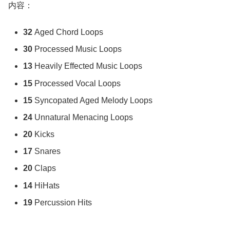
内容：
32
Aged Chord Loops
30
Processed Music Loops
13
Heavily Effected Music Loops
15
Processed Vocal Loops
15
Syncopated Aged Melody Loops
24
Unnatural Menacing Loops
20
Kicks
17
Snares
20
Claps
14
HiHats
19
Percussion Hits