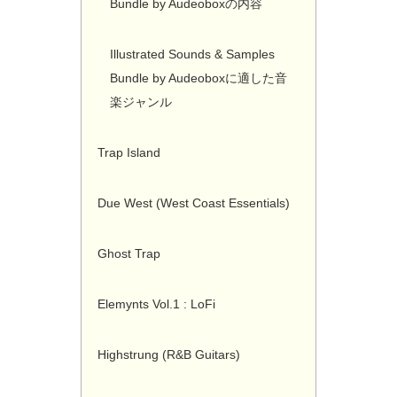
Bundle by Audeoboxの内容
Illustrated Sounds & Samples
Bundle by Audeoboxに適した音
楽ジャンル
Trap Island
Due West (West Coast Essentials)
Ghost Trap
Elemynts Vol.1 : LoFi
Highstrung (R&B Guitars)