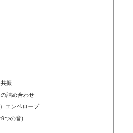
と共振
ルの詰め合わせ
幅）エンベロープ
計9つの音)