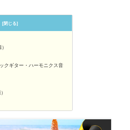
音源）
（クラシックギター・ハーモニクス音
源）