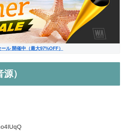
サマーセール 開催中（最大97%OFF）
器音源）
no4IUqQ