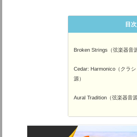
目次
Broken Strings（弦楽器
Cedar: Harmonico
源）
Aural Tradition（弦楽器音