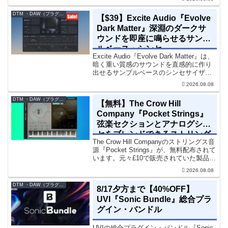
エフェクト、CV配線をそのままトラック
に追加できます。通常199...
DTM ・DAW（プラグイン、シンセなど）のセール情報
【$39】Excite Audio『Evolve
Dark Matter』深淵のダークサ
ウンドを即座に鳴らせるサンプ
ルベース・シンセ
Excite Audio『Evolve Dark Matter』は、
暗く重い質感のサウンドを直感的に作り
出せるサンプルベースのシンセサイザー
です。ダークD&Bやアトモスフェリッ
2026.08.08
ク・テクノ、シネマティック作品に適し
た暗色系ハイブリッド音源です...
DTM ・DAW（プラグイン、シンセなど）のセール情報
【無料】The Crow Hill
Company『Pocket Strings』
弦楽セクションとアナログシン
セをブレンドできるストリング
The Crow Hill Companyのストリングス音
ス音源プラグイン
源『Pocket Strings』が、無料配布されて
います。元々£10で販売されていた製品で
す。『Pocket Strings』についてPocket
2026.08.08
Stringsは、生の弦楽セクシ...
DTM ・DAW（プラグイン、シンセなど）のセール情報
8/17夕方まで【40%OFF】
UVI『Sonic Bundle』総合プラ
グイン・バンドル
UVIの総合プラグイン・バンドル『Sonic