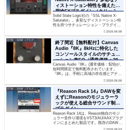
ィストーション特性を備えた多
用途FXプラグイン（クリーミ
Solid State Logic社の『SSL Native X-
ィ＆ウォームなサウンド）
Saturator』。多彩なディストーション特
性を持つサチュレーション・プラグイン
です。音楽制作者、エンジニアの間でも
2026.08.08
評価の高い製品です。競合するサチュレ
ーション系の製品では...
DTM ・DAW（プラグイン、シンセなど）のセール情報
終了間近【無料配付】Canvas
Audio『8K』8kHzに特化した
コンソールスタイルのサチュレ
ーション兼EQ（通常価格：29
Canvas Audio『8K』(通常価格：$29)が、
ドル）
短時間限定で無料配布されています。
『8K』は、手軽に高域の存在感とアナロ
グ的な質感をミックスに加えることがで
2026.08.08
きる「8kHz」に特化したコンソールスタ
イルのサチュレーション兼EQです。8...
DTM ・DAW（プラグイン、シンセなど）のセール情報
『Reason Rack 14』DAWを変
えずにReasonのモジュラーラ
ックが使える総合サウンド制作
プラグイン
Reason Rack 14は、Reason独自のモジ
ュラー音作り環境をVST3/AU/AAXプラグ
インにまとめた製品です。既存のDAWを
乗り換えることなく、68種類のシンセや
2026.08.03