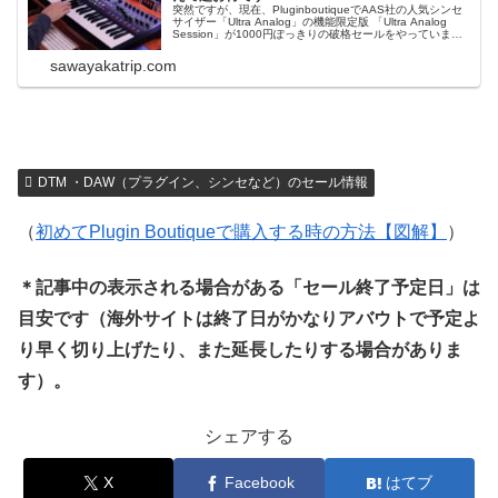
突然ですが、現在、PluginboutiqueでAAS社の人気シンセ
サイザー「Ultra Analog」の機能限定版 「Ultra Analog
Session」が1000円ぽっきりの破格セールをやっていま
す。 この「Ultra Analog Session」は、機能限定版ですが
中々あなどれません。...
sawayakatrip.com
DTM ・DAW（プラグイン、シンセなど）のセール情報
（
初めてPlugin Boutiqueで購入する時の方法【図解】
）
＊記事中の表示される場合がある「セール終了予定日」は
目安です（海外サイトは終了日がかなりアバウトで予定よ
り早く切り上げたり、また延長したりする場合がありま
す）。
シェアする
X
Facebook
はてブ