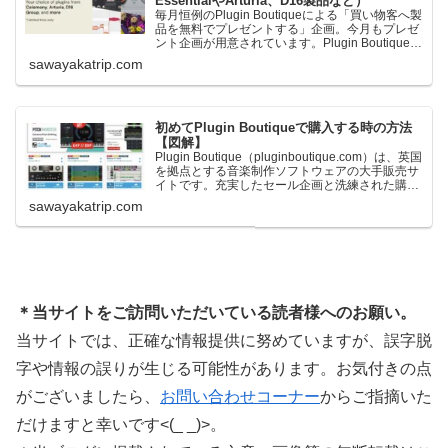
EssentialやArturia、D16製品など）
毎月恒例のPlugin Boutiqueによる「買い物客へ製
品を無料でプレゼントする」企画。今月もプレゼ
ント企画が用意されています。Plugin Boutiqueで
一定額以上のお金を出して何かを購入すれば、以
sawayakatrip.com
下に紹介するプレゼントを無料で貰うことができ
ます。＊無料配布終了予定日：日本時間：
6/1（月…
初めてPlugin Boutiqueで購入する時の方法
【図解】
Plugin Boutique（pluginboutique.com）は、英国
を拠点とする音楽制作ソフトウェアの大手販売サ
イトです。充実したセール企画と洗練された購入
システムで、世界中のミュージシャンに利用され
sawayakatrip.com
ています。Plugin Boutiqueのメインページ購入前
に知っておきたいこと価格表示に…
＊当サイトをご訪問いただいている読者様へのお願い。
当サイトでは、正確な情報提供に努めていますが、誤字脱
字や情報の誤りが生じる可能性があります。お気付きの点
がございましたら、
お問い合わせコーナー
からご指摘いた
だけますと幸いです<(_ _)>。